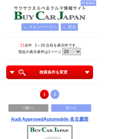
PC版表示
← メインページへ
← 戻る
21
台中 1～20 台目を表示中です。
現在の表示条件は1ページ
検索条件を変更
1
2
<前へ
次へ>
Audi ApprovedAutomobile 名古屋西