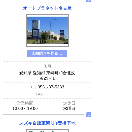
オートプラネット名古屋
店舗紹介を見る →
住 所
愛知県 愛知郡 東郷町和合北蚊
谷29－1
0561-37-5333
TEL
─────
FAX
営業時間
定休日
10:00～19:00
水曜日
∧
スズキ自販東海 U’s豊橋下地