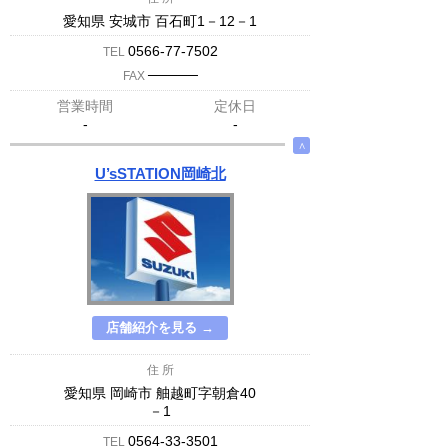
愛知県 安城市 百石町1－12－1
0566-77-7502
TEL
─────
FAX
営業時間
定休日
-
-
∧
U’sSTATION岡崎北
店舗紹介を見る →
住 所
愛知県 岡崎市 舳越町字朝倉40
－1
0564-33-3501
TEL