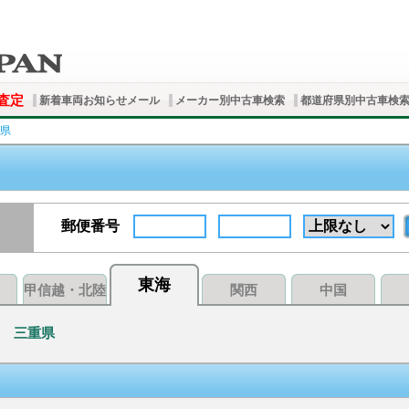
査定
新着車両お知らせメール
メーカー別中古車検索
都道府県別中古車検
県
郵便番号
東海
甲信越・北陸
関西
中国
三重県