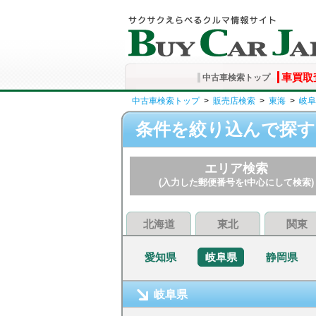
車買取
中古車検索トップ
中古車検索トップ
>
販売店検索
>
東海
>
岐阜
条件を絞り込んで探す
エリア検索
(入力した郵便番号をt中心にして検索)
北海道
東北
関東
愛知県
岐阜県
静岡県
岐阜県