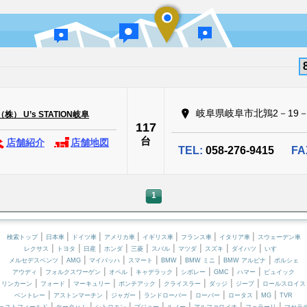
岐阜県岐阜市北鶉2－19－
） U’s STATION岐阜
117
台
店舗紹介
店舗地図
TEL:
058-276-9415
FA
1
|
|
|
|
|
|
|
検索トップ
日本車
ドイツ車
アメリカ車
イギリス車
フランス車
イタリア車
スウェーデン車
|
|
|
|
|
|
|
|
|
レクサス
トヨタ
日産
ホンダ
三菱
スバル
マツダ
スズキ
ダイハツ
いすゞ
|
|
|
|
|
|
|
メルセデスベンツ
AMG
マイバッハ
スマート
BMW
BMW ミニ
BMW アルピナ
ポルシェ
|
|
|
|
|
|
|
アウディ
フォルクスワーゲン
オペル
キャデラック
シボレー
GMC
ハマー
ビュイック
|
|
|
|
|
|
|
リンカーン
フォード
マーキュリー
ポンテアック
クライスラー
ダッジ
ジープ
ロールスロイス
|
|
|
|
|
|
|
ベントレー
アストンマーチン
ジャガー
ランドローバー
ローバー
ロータス
MG
TVR
|
|
|
|
|
|
|