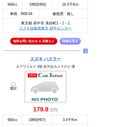
660cc
1992(H04)
16.5千Km
車検 : R09.04
修復歴 : 無し
東京都 府中市 美好町2－2－1
スズキ自販南東京 府中センター
無料お問い合わせ & 見積もり
詳細を見る
∧
スズキ ハスラー
タフワイルド 3型 全方位カメラナビ 僕
NEW
選択
179.8
万円
660cc
1995(H07)
3.4千Km