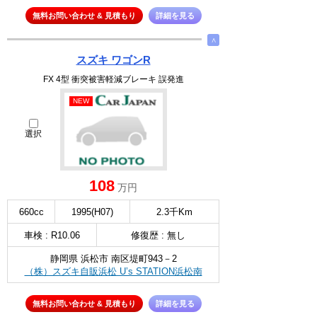
無料お問い合わせ & 見積もり
詳細を見る
∧
スズキ ワゴンR
FX 4型 衝突被害軽減ブレーキ 誤発進
NEW
選択
108
万円
660cc
1995(H07)
2.3千Km
車検 : R10.06
修復歴 : 無し
静岡県 浜松市 南区堤町943－2
（株）スズキ自販浜松 U’s STATION浜松南
無料お問い合わせ & 見積もり
詳細を見る