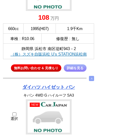
108
万円
660cc
1995(H07)
1.9千Km
車検 : R10.06
修復歴 : 無し
静岡県 浜松市 南区堤町943－2
（株）スズキ自販浜松 U’s STATION浜松南
無料お問い合わせ & 見積もり
詳細を見る
∧
ダイハツ ハイゼット バン
キバン 4WD G ハイルーフ SA3
NEW
選択