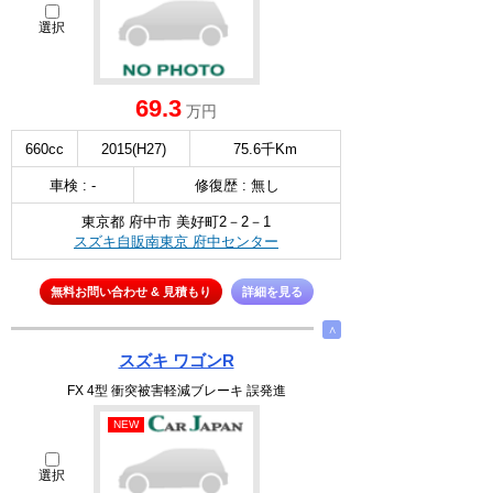
選択
69.3
万円
660cc
2015(H27)
75.6千Km
車検 : -
修復歴 : 無し
東京都 府中市 美好町2－2－1
スズキ自販南東京 府中センター
無料お問い合わせ & 見積もり
詳細を見る
∧
スズキ ワゴンR
FX 4型 衝突被害軽減ブレーキ 誤発進
NEW
選択