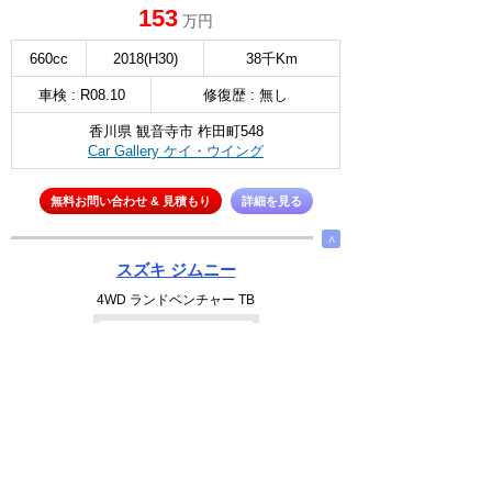
153
万円
660cc
2018(H30)
38千Km
車検 : R08.10
修復歴 : 無し
香川県 観音寺市 柞田町548
Car Gallery ケイ・ウイング
無料お問い合わせ & 見積もり
詳細を見る
∧
スズキ ジムニー
4WD ランドベンチャー TB
NEW
選択
94.9
万円