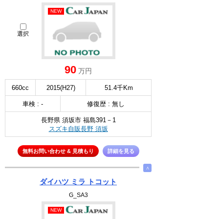
NEW
選択
90
万円
660cc
2015(H27)
51.4千Km
車検 : -
修復歴 : 無し
長野県 須坂市 福島391－1
スズキ自販長野 須坂
無料お問い合わせ & 見積もり
詳細を見る
∧
ダイハツ ミラ トコット
G_SA3
NEW