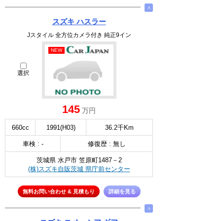
∧
スズキ ハスラー
Jスタイル 全方位カメラ付き 純正9イン
NEW
選択
145
万円
660cc
1991(H03)
36.2千Km
車検 : -
修復歴 : 無し
茨城県 水戸市 笠原町1487－2
(株)スズキ自販茨城 県庁前センター
無料お問い合わせ & 見積もり
詳細を見る
∧