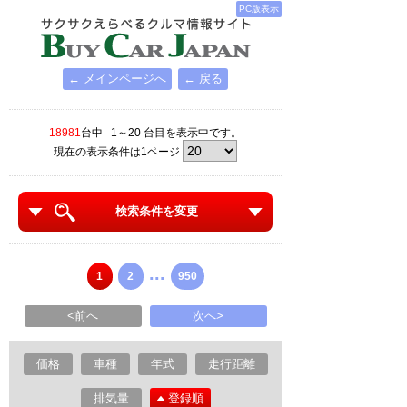
PC版表示
← メインページへ
← 戻る
18981
台中 1～20 台目を表示中です。
現在の表示条件は1ページ
検索条件を変更
...
1
2
950
<前へ
次へ>
価格
車種
年式
走行距離
排気量
登録順