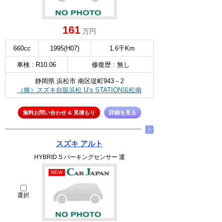
161
万円
660cc
1995(H07)
1.6千Km
車検 : R10.06
修復歴 : 無し
静岡県 浜松市 南区堤町943－2
（株）スズキ自販浜松 U’s STATION浜松南
無料お問い合わせ & 見積もり
詳細を見る
∧
スズキ アルト
HYBRID S パーキングセンサー 運
NEW
選択