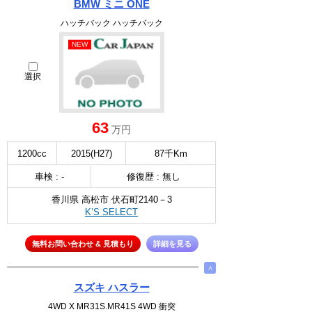
BMW ミニ ONE
ハッチバック ハッチバック
NEW
選択
63
万円
1200cc
2015(H27)
87千Km
車検 : -
修復歴 : 無し
香川県 高松市 伏石町2140－3
K’S SELECT
無料お問い合わせ & 見積もり
詳細を見る
∧
スズキ ハスラー
4WD X MR31S.MR41S 4WD 衝突