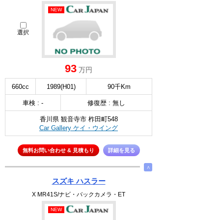
NEW
選択
93
万円
660cc
1989(H01)
90千Km
車検 : -
修復歴 : 無し
香川県 観音寺市 柞田町548
Car Gallery ケイ・ウイング
無料お問い合わせ & 見積もり
詳細を見る
∧
スズキ ハスラー
X MR41S/ナビ・バックカメラ・ET
NEW