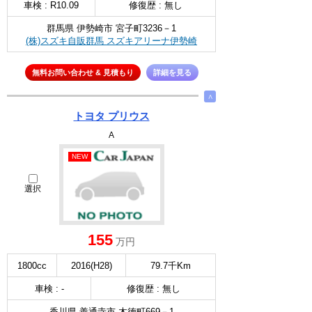
車検 : R10.09
修復歴 : 無し
群馬県 伊勢崎市 宮子町3236－1
(株)スズキ自販群馬 スズキアリーナ伊勢崎
無料お問い合わせ & 見積もり
詳細を見る
∧
トヨタ プリウス
A
NEW
選択
155
万円
1800cc
2016(H28)
79.7千Km
車検 : -
修復歴 : 無し
香川県 善通寺市 木徳町669－1