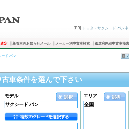
[PR]
トヨタ・サクシード バン中古
取査定
新着車両お知らせメール
メーカー別中古車検索
都道府県別中古車検
シード バン
中古車条件を選んで下さい
モデル
エリア
全国