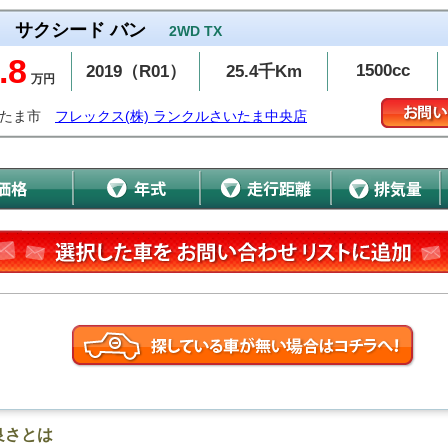
サクシード バン
2WD TX
.8
1500cc
2019（R01）
25.4千Km
万円
いたま市
フレックス(株) ランクルさいたま中央店
良さとは