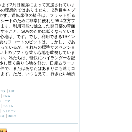
きます2列目座席によって支援されていま
の理想的ではありません。 2列目キャプ
です。運転席側の椅子は、フラット折る
ートのために非常に便利な95.4立方フ
います。利用可能な独立した開口部の背面
すること、SUVのために低くなっていま
心地は、です。でも、利用できる19イン
要なフロートのビットは、しかし、であ
持っているが、それらの標準サスペンショ
い上のソフトな乗り心地を重視していま
遅い。私たちは、軽快にハイランダーを記
少し硬く乗り心地を好む。日産ムラーノ
条件で、またはあなたはあまりにも速くコ
います。ただ、いつも見て、行きたい場所
|
トヨタ
日産
|
BMW
|
C
ハマー
|
ベントレー
|
シトロエン
|
ンキ
ボルボ