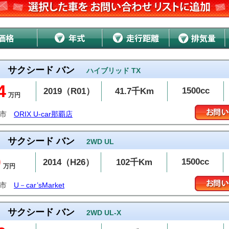
サクシード バン
ハイブリッド TX
4
1500cc
2019（R01）
41.7千Km
万円
覇市
ORIX U-car那覇店
サクシード バン
2WD UL
0
1500cc
2014（H26）
102千Km
万円
潟市
U－car’sMarket
サクシード バン
2WD UL-X