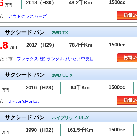
6
1500cc
2018（H30）
48.2千Km
万円
島市
アウトクラスカーズ
サクシード バン
2WD TX
.8
1500cc
2017（H29）
78.4千Km
万円
いたま市
フレックス(株) ランクルさいたま中央店
サクシード バン
2WD UL-X
9
1500cc
2016（H28）
84千Km
万円
潟市
U－car’sMarket
サクシード バン
ハイブリッド UL-X
7
1500cc
1990（H02）
161.5千Km
万円