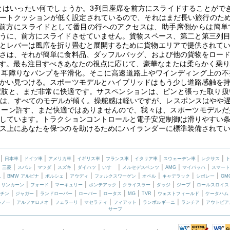
とはいったい何でしょうか。3列目座席を前方にスライドすることがで
ートクッションが低く設定されているので、それはまだ長い旅行のため
で前方にスライドとして番目の行へのアクセスは、助手席側からは簡単
うに、前方にスライドさせていません。貨物スペース、第二と第三列目シ
とレバーは風席を折り畳むと展開するために貨物エリアで提供されて
さは、それが簡単に食料品、ダッフルバッグ、および他の貨物をロード
す。最も注目すべきあなたの視点に応じて、豪華なまたは柔らかく乗り
も耳障りなバンプを平滑化。そこに高速道路上やワインディング上の不
かい見つける。スポーツモデルとハイブリッドはもう少し道路感触を
択肢と、まだ非常に快適です。サスペンションは、ピンと張った取り扱
には、すべてのモデルが傾く。操舵感は軽いですが、レスポンスはやや
リーン許す、まだ快適ではありませんので、我々は、スポーツモデルだ
しています。トラクションコントロールと電子安定制御は滑りやすい
ス上にあなたを保つのを助けるためにハイランダーに標準装備されて
|
|
|
|
|
|
|
|
|
日本車
ドイツ車
アメリカ車
イギリス車
フランス車
イタリア車
スウェーデン車
レクサス
|
|
|
|
|
|
|
|
|
|
三菱
スバル
マツダ
スズキ
ダイハツ
いすゞ
メルセデスベンツ
AMG
マイバッハ
スマート
|
|
|
|
|
|
|
|
ニ
BMW アルピナ
ポルシェ
アウディ
フォルクスワーゲン
オペル
キャデラック
シボレー
GM
|
|
|
|
|
|
|
|
リンカーン
フォード
マーキュリー
ポンテアック
クライスラー
ダッジ
ジープ
ロールスロイス
|
|
|
|
|
|
|
|
チン
ジャガー
ランドローバー
ローバー
ロータス
MG
TVR
ウェストフィールド
ケータハム
|
|
|
|
|
|
|
ルノー
アルファロメオ
フェラーリ
マセラティ
フィアット
ランボルギーニ
ランチア
アウトビア
サーブ