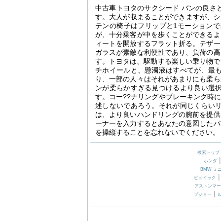
中古車トヨタのサクシード バンの良さ
す。大人が収まることができますが、シ
テンの椅子はフリップと1モーション
が、十分乗客が中を歩くことができるよ
ィートを開放するフラット折る。テザー
ガラスが素敵な利便性であり、負荷の高
す。トヨタは、駆動する楽しい乗り物で
チホイールと、懸濁液はすべてが、最
り、一部の人々はそれがあまりにも柔ら
ンが柔らかすぎる見つけるより良い選
す。コー??ナリングやブレーキング時
述しないであろう。それが同じくらい
は、より良いハンドリングの腕前を提供
ーナーを入力するとあなたの意図したパ
を操縦することを忘れないでください。
検索トップ
ホンダ
BMW ミ
ビュイック
アストンマー
|
プジョー