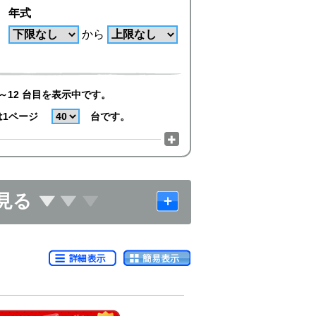
年式
から
～12 台目を表示中です。
は1ページ
台です。
見る