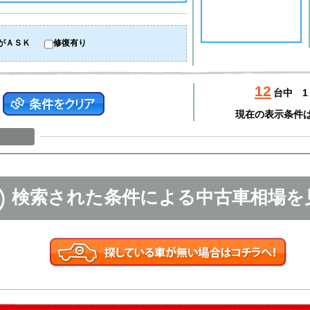
がＡＳＫ
修復有り
12
台中
1
現在の表示条件
検索された条件による中古車相場を