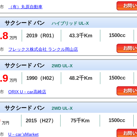
原市
（有）丸原自動車
サクシード バン
ハイブリッド UL-X
.8
1500cc
2019（R01）
43.3千Km
万円
敷市
フレックス株式会社 ランクル岡山店
サクシード バン
2WD UL-X
.9
1500cc
1990（H02）
48.2千Km
万円
崎市
ORIX U－car高崎店
サクシード バン
2WD UL-X
9
1500cc
2015（H27）
75千Km
万円
潟市
U－car’sMarket