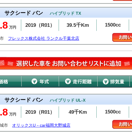
サクシード バン
ハイブリッド TX
.8
1500cc
2019（R01）
39.5千Km
万円
葉市
フレックス株式会社 ランクル千葉北店
サクシード バン
ハイブリッド UL-X
.8
1500cc
2019（R01）
49千Km
万円
野城市
オリックスU－car福岡大野城店