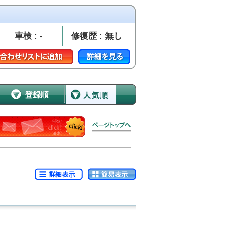
車検 : -
修復歴 : 無し