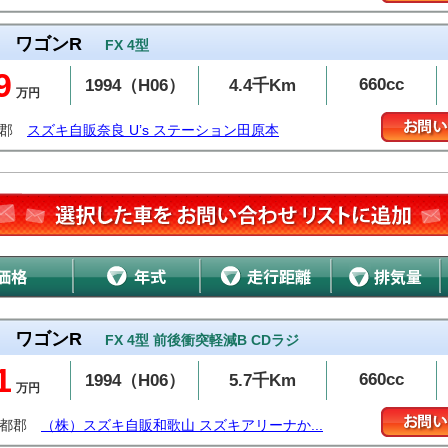
ワゴンR
FX 4型
9
660cc
1994（H06）
4.4千Km
万円
城郡
スズキ自販奈良 U’s ステーション田原本
ワゴンR
FX 4型 前後衝突軽減B CDラジ
1
660cc
1994（H06）
5.7千Km
万円
伊都郡
（株）スズキ自販和歌山 スズキアリーナか...