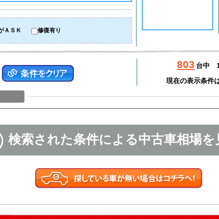
がＡＳＫ
修復有り
803
台中
現在の表示条件
検索された条件による中古車相場を