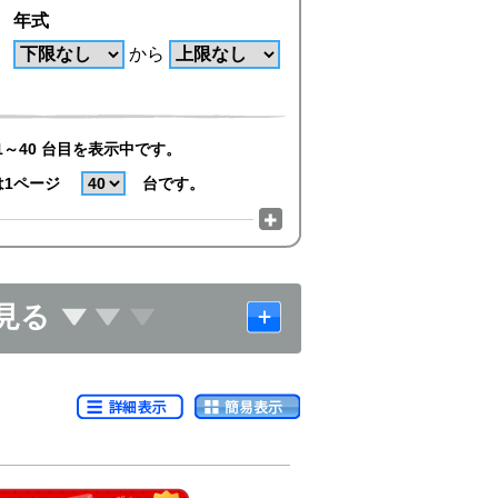
年式
から
1～40 台目を表示中です。
は1ページ
台です。
見る