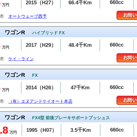
5
660cc
2015（H27）
66.4千Km
万円
予市
オートウェーブ西予
ワゴンR
ハイブリッド FX
8
660cc
2017（H29）
48.4千Km
万円
条市
ケイ・ライン
ワゴンR
FX
8
660cc
2014（H26）
47千Km
万円
島市
（有）エヌアンドケイオート本店
ワゴンR
FX4型 前後ブレーキサポートプッシュス
.8
660cc
1995（H07）
3.5千Km
万円