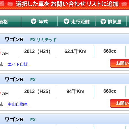
ワゴンR
FX リミテッド
8
660cc
2012（H24）
62.1千Km
万円
温市
エイト自販
ワゴンR
FX
4
660cc
2013（H25）
94千Km
万円
島市
中山自動車
ワゴンR
FX