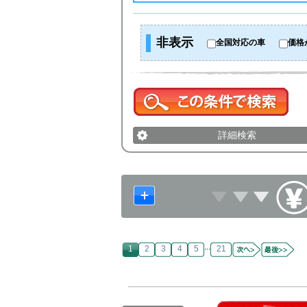
非表示
全国対応の車
価格
詳細検索
...
1
2
3
4
5
21