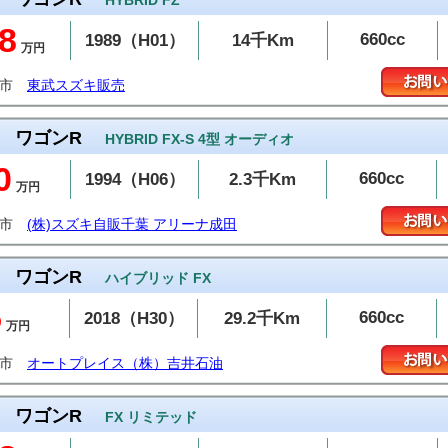
HYBRID FZ
8
660cc
1989（H01）
14千Km
万円
生市
東武スズキ販売
ワゴンR
HYBRID FX-S 4型 オーディオ
0
660cc
1994（H06）
2.3千Km
万円
田市
(株)スズキ自販千葉 アリーナ成田
ワゴンR
ハイブリッド FX
5
660cc
2018（H30）
29.2千Km
万円
潟市
オートプレイス（株）吉井石油
ワゴンR
FX リミテッド