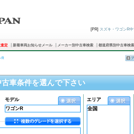
[PR]
スズキ・ワゴンR中古
取査定
新着車両お知らせメール
メーカー別中古車検索
都道府県別中古車検
ンR
中古車条件を選んで下さい
モデル
エリア
全国