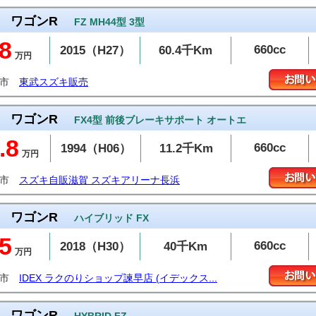
ワゴンR
FZ MH44型 3型
8
660cc
2015（H27）
60.4千Km
万円
生市
東武スズキ販売
ワゴンR
FX4型 前後ブレーキサポート オートエ
.8
660cc
1994（H06）
11.2千Km
万円
浜市
スズキ自販滋賀 スズキアリーナ長浜
ワゴンR
ハイブリッド FX
5
660cc
2018（H30）
40千Km
万円
早市
IDEX ラクのりショップ諫早店 (イデックス...
ワゴンR