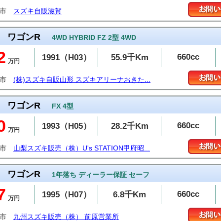
東市
スズキ自販滋賀
ワゴンR
4WD HYBRID FZ 2型 4WD
2
660cc
1991（H03）
55.9千Km
万円
沢市
(株)スズキ自販山形 スズキアリーナおきた...
ワゴンR
FX 4型
0
660cc
1993（H05）
28.2千Km
万円
府市
山梨スズキ販売（株）U's STATION甲府昭...
ワゴンR
1年落ち ディーラー保証 セーフ
7
660cc
1995（H07）
6.8千Km
万円
島市
九州スズキ販売（株） 前原営業所