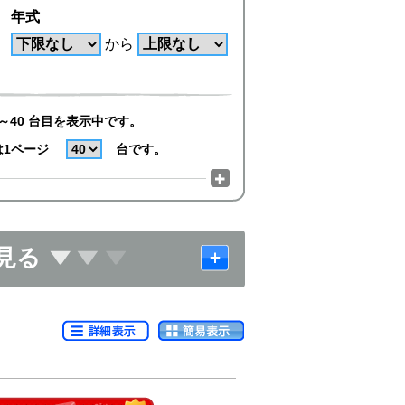
年式
から
～40 台目を表示中です。
は1ページ
台です。
見る