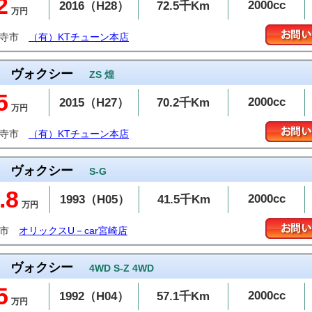
2
2000cc
2016（H28）
72.5千Km
万円
通寺市
（有）KTチューン本店
ヴォクシー
ZS 煌
5
2000cc
2015（H27）
70.2千Km
万円
通寺市
（有）KTチューン本店
ヴォクシー
S-G
.8
2000cc
1993（H05）
41.5千Km
万円
崎市
オリックスU－car宮崎店
ヴォクシー
4WD S-Z 4WD
5
2000cc
1992（H04）
57.1千Km
万円