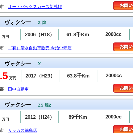
幌市
オートバックスカーズ新札幌
ヴォクシー
Z 煌
5
2000cc
2006（H18）
61.8千Km
万円
治市
（有）清水自動車販売 今治中寺店
ヴォクシー
X
.5
2000cc
2017（H29）
63.8千Km
万円
歌郡
田中自動車
ヴォクシー
ZS 煌2
5
2000cc
2012（H24）
89千Km
万円
島市
サッカス徳島店