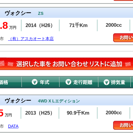
ヴォクシー
ZS
.8
2000cc
2014（H26）
71千Km
万円
山市
（有）アスカオート本店
ヴォクシー
4WD X Lエディション
5
2000cc
2013（H25）
90.9千Km
万円
越市
DATA