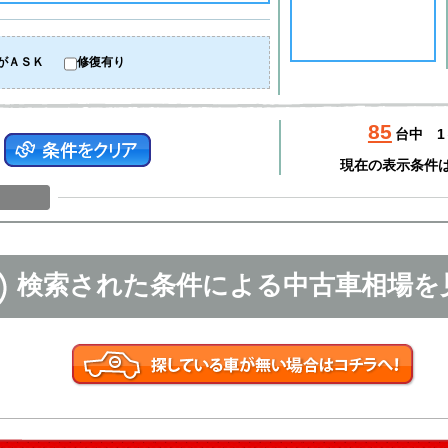
がＡＳＫ
修復有り
85
台中
1
現在の表示条件
検索された条件による中古車相場を