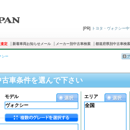
[PR]
トヨタ・ヴォクシー中古
取査定
新着車両お知らせメール
メーカー別中古車検索
都道府県別中古車検
クシー
中古車条件を選んで下さい
モデル
エリア
全国