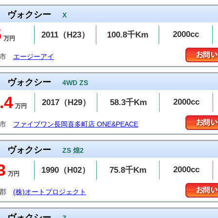
ヴォクシー
X
5
2000cc
2011（H23）
100.8千Km
万円
治市
エージーアイ
ヴォクシー
4WD ZS
.4
2000cc
2017（H29）
58.3千Km
万円
岡市
ファイブワン長岡喜多町店 ONE&PEACE
ヴォクシー
ZS 煌2
3
2000cc
1990（H02）
75.8千Km
万円
予郡
(株)オートプロジェクト
ヴォクシー