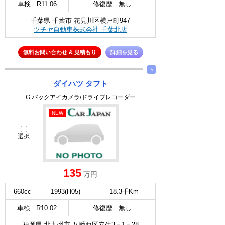
車検 : R11.06
修復歴 : 無し
千葉県 千葉市 花見川区横戸町947
ツチヤ自動車株式会社 千葉北店
無料お問い合わせ & 見積もり
詳細を見る
∧
ダイハツ タフト
G バックアイカメラ/ドライブレコーダー
NEW
選択
135
万円
660cc
1993(H05)
18.3千Km
車検 : R10.02
修復歴 : 無し
福岡県 北九州市 八幡西区穴生3－1－28