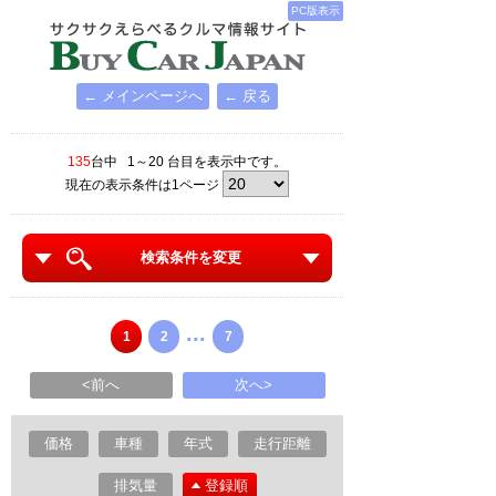
PC版表示
← メインページへ
← 戻る
135
台中 1～20 台目を表示中です。
現在の表示条件は1ページ
検索条件を変更
...
1
2
7
<前へ
次へ>
価格
車種
年式
走行距離
排気量
登録順