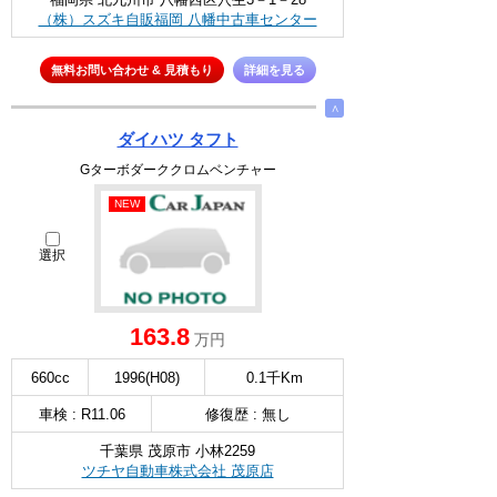
（株）スズキ自販福岡 八幡中古車センター
無料お問い合わせ & 見積もり
詳細を見る
∧
ダイハツ タフト
Gターボダーククロムベンチャー
NEW
選択
163.8
万円
660cc
1996(H08)
0.1千Km
車検 : R11.06
修復歴 : 無し
千葉県 茂原市 小林2259
ツチヤ自動車株式会社 茂原店