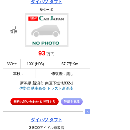
ダイハツ タフト
Gターボ
NEW
選択
93
万円
660cc
1991(H03)
67.7千Km
車検 : -
修復歴 : 無し
新潟県 新潟市 南区下塩俵832-1
佐野自動車商会 トラスト新潟南
無料お問い合わせ & 見積もり
詳細を見る
∧
ダイハツ タフト
G ECOアイドル非装着