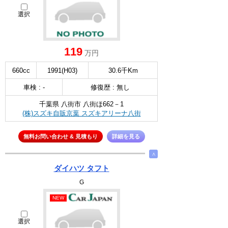
選択
119
万円
660cc
1991(H03)
30.6千Km
車検 : -
修復歴 : 無し
千葉県 八街市 八街ほ662－1
(株)スズキ自販京葉 スズキアリーナ八街
無料お問い合わせ & 見積もり
詳細を見る
∧
ダイハツ タフト
G
NEW
選択