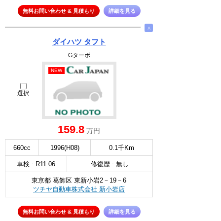
無料お問い合わせ & 見積もり
詳細を見る
∧
ダイハツ タフト
Gターボ
NEW
選択
159.8
万円
660cc
1996(H08)
0.1千Km
車検 : R11.06
修復歴 : 無し
東京都 葛飾区 東新小岩2－19－6
ツチヤ自動車株式会社 新小岩店
無料お問い合わせ & 見積もり
詳細を見る