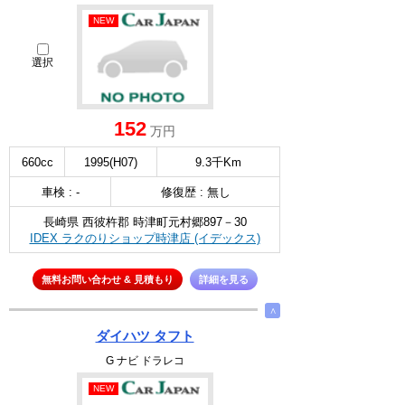
NEW
選択
152
万円
660cc
1995(H07)
9.3千Km
車検 : -
修復歴 : 無し
長崎県 西彼杵郡 時津町元村郷897－30
IDEX ラクのりショップ時津店 (イデックス)
無料お問い合わせ & 見積もり
詳細を見る
∧
ダイハツ タフト
G ナビ ドラレコ
NEW