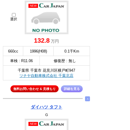
NEW
選択
132.8
万円
660cc
1996(H08)
0.1千Km
車検 : R11.06
修復歴 : 無し
千葉県 千葉市 花見川区横戸町947
ツチヤ自動車株式会社 千葉北店
無料お問い合わせ & 見積もり
詳細を見る
∧
ダイハツ タフト
G
NEW