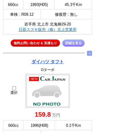
660cc
1993(H05)
45.3千Km
車検 : R09.12
修復歴 : 無し
岩手県 北上市 北鬼柳29-20
日新スズキ販売（株）北上営業所
無料お問い合わせ & 見積もり
詳細を見る
∧
ダイハツ タフト
Gターボ
NEW
選択
159.8
万円
660cc
1996(H08)
0.1千Km