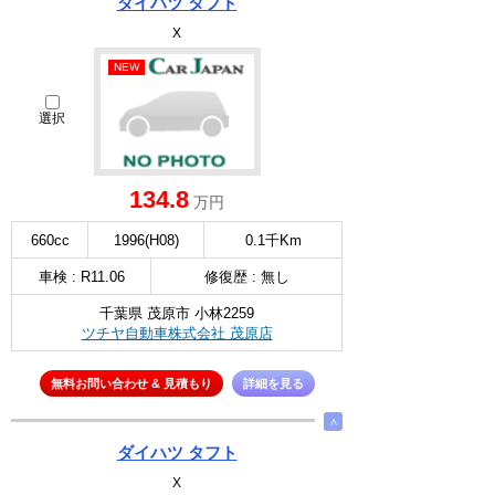
ダイハツ タフト
X
NEW
選択
134.8
万円
660cc
1996(H08)
0.1千Km
車検 : R11.06
修復歴 : 無し
千葉県 茂原市 小林2259
ツチヤ自動車株式会社 茂原店
無料お問い合わせ & 見積もり
詳細を見る
∧
ダイハツ タフト
X