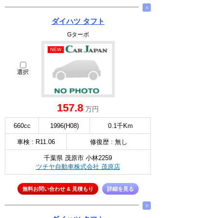
∧
ダイハツ タフト
Gターボ
NEW
選択
157.8
万円
660cc
1996(H08)
0.1千Km
車検 : R11.06
修復歴 : 無し
千葉県 茂原市 小林2259
ツチヤ自動車株式会社 茂原店
無料お問い合わせ & 見積もり
詳細を見る
∧