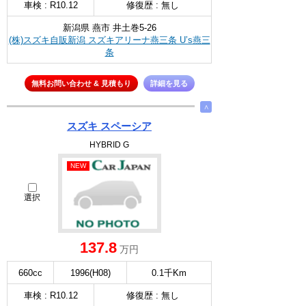
車検 : R10.12
修復歴 : 無し
新潟県 燕市 井土巻5-26
(株)スズキ自販新潟 スズキアリーナ燕三条 U’s燕三
条
無料お問い合わせ & 見積もり
詳細を見る
∧
スズキ スペーシア
HYBRID G
NEW
選択
137.8
万円
660cc
1996(H08)
0.1千Km
車検 : R10.12
修復歴 : 無し