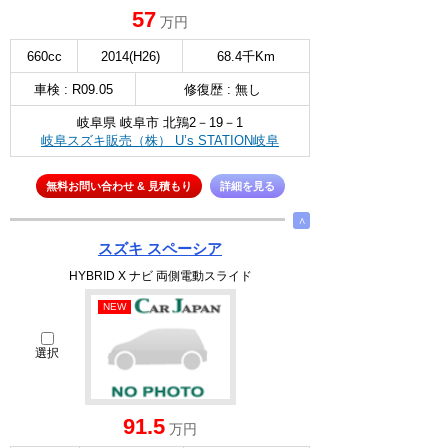
57
万円
660cc
2014(H26)
68.4千Km
車検 : R09.05
修復歴 : 無し
岐阜県 岐阜市 北鶉2－19－1
岐阜スズキ販売（株） U’s STATION岐阜
無料お問い合わせ & 見積もり
詳細を見る
∧
スズキ スペーシア
HYBRID X ナビ 両側電動スライド
NEW
選択
91.5
万円