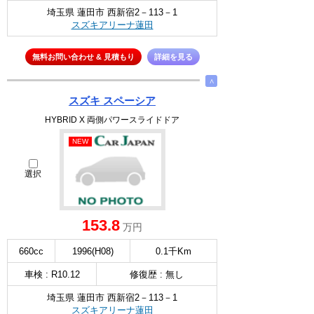
埼玉県 蓮田市 西新宿2－113－1
スズキアリーナ蓮田
無料お問い合わせ & 見積もり
詳細を見る
∧
スズキ スペーシア
HYBRID X 両側パワースライドドア
NEW
選択
153.8
万円
660cc
1996(H08)
0.1千Km
車検 : R10.12
修復歴 : 無し
埼玉県 蓮田市 西新宿2－113－1
スズキアリーナ蓮田