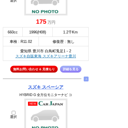
選択
175
万円
660cc
1996(H08)
1.2千Km
車検 : R11.02
修復歴 : 無し
愛知県 豊川市 白鳥町兎足1－2
スズキ自販東海 スズキアリーナ豊川
無料お問い合わせ & 見積もり
詳細を見る
∧
スズキ スペーシア
HYBRID G 全方位モニターナビ コ
NEW
選択