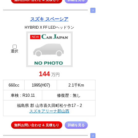
∧
スズキ スペーシア
HYBRID X FF LEDヘッドラン
NEW
選択
144
万円
660cc
1995(H07)
2.1千Km
車検 : R10.11
修復歴 : 無し
福島県 郡 山市喜久田町松ケ作17－2
スズキアリーナ郡山西
無料お問い合わせ & 見積もり
詳細を見る
∧