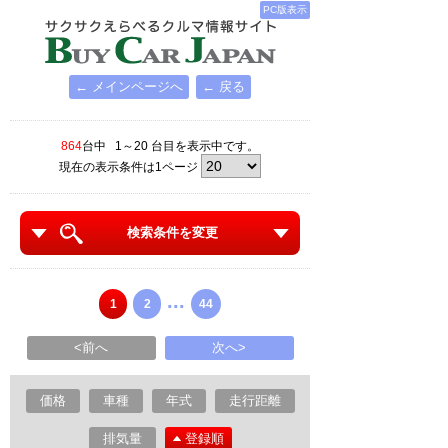
PC版表示
← メインページへ
← 戻る
864
台中 1～20 台目を表示中です。
現在の表示条件は1ページ
検索条件を変更
...
1
2
44
<前へ
次へ>
価格
車種
年式
走行距離
排気量
登録順