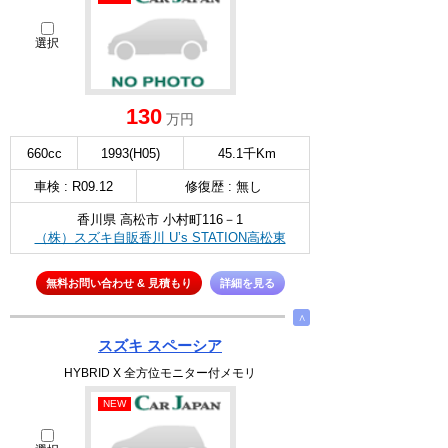
選択
130
万円
660cc
1993(H05)
45.1千Km
車検 : R09.12
修復歴 : 無し
香川県 高松市 小村町116－1
（株）スズキ自販香川 U’s STATION高松東
無料お問い合わせ & 見積もり
詳細を見る
∧
スズキ スペーシア
HYBRID X 全方位モニター付メモリ
NEW