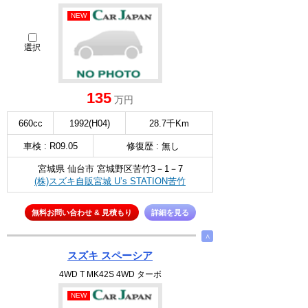
NEW
選択
135
万円
660cc
1992(H04)
28.7千Km
車検 : R09.05
修復歴 : 無し
宮城県 仙台市 宮城野区苦竹3－1－7
(株)スズキ自販宮城 U’s STATION苦竹
無料お問い合わせ & 見積もり
詳細を見る
∧
スズキ スペーシア
4WD T MK42S 4WD ターボ
NEW