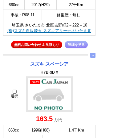
660cc
2017(H29)
27千Km
車検 : R08.11
修復歴 : 無し
埼玉県 さいたま市 北区吉野町2－222－10
(株)スズキ自販埼玉 スズキアリーナさいたま北
無料お問い合わせ & 見積もり
詳細を見る
∧
スズキ スペーシア
HYBRID X
NEW
選択
163.5
万円
660cc
1996(H08)
1.4千Km