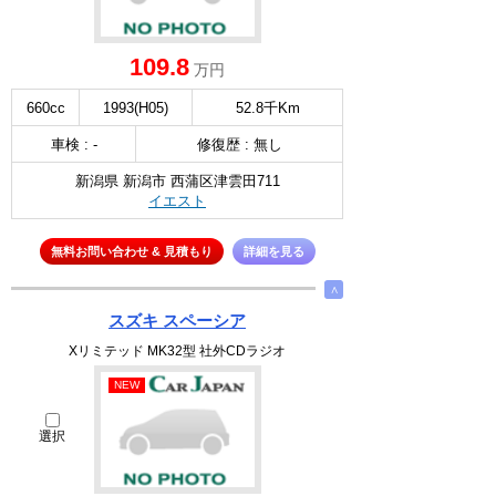
109.8
万円
660cc
1993(H05)
52.8千Km
車検 : -
修復歴 : 無し
新潟県 新潟市 西蒲区津雲田711
イエスト
無料お問い合わせ & 見積もり
詳細を見る
∧
スズキ スペーシア
Xリミテッド MK32型 社外CDラジオ
NEW
選択