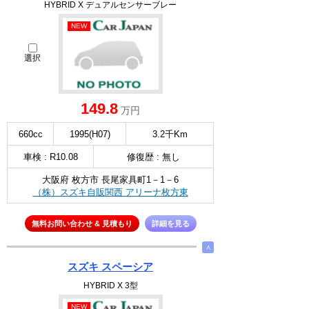
HYBRID X デュアルセンサーブレー
NEW
選択
149.8
万円
660cc
1995(H07)
3.2千Km
車検 : R10.08
修復歴 : 無し
大阪府 枚方市 長尾家具町1－1－6
（株）スズキ自販関西 アリーナ枚方東
無料お問い合わせ & 見積もり
詳細を見る
∧
スズキ スペーシア
HYBRID X 3型
NEW