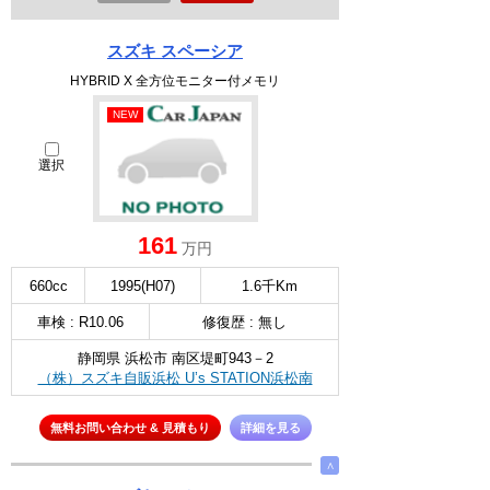
スズキ スペーシア
HYBRID X 全方位モニター付メモリ
NEW
選択
161
万円
660cc
1995(H07)
1.6千Km
車検 : R10.06
修復歴 : 無し
静岡県 浜松市 南区堤町943－2
（株）スズキ自販浜松 U’s STATION浜松南
無料お問い合わせ & 見積もり
詳細を見る
∧