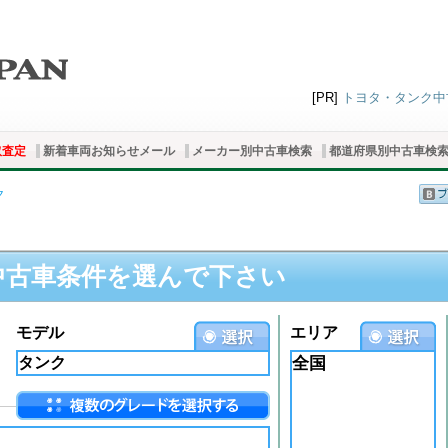
[PR]
トヨタ・タンク中古
取査定
新着車両お知らせメール
メーカー別中古車検索
都道府県別中古車検
ク
中古車条件を選んで下さい
モデル
エリア
全国