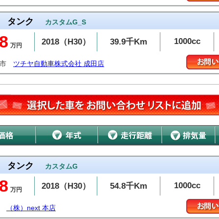
タンク
カスタムG_S
8
1000cc
2018（H30）
39.9千Km
万円
田市
ツチヤ自動車株式会社 成田店
タンク
カスタムG
8
1000cc
2018（H30）
54.8千Km
万円
（株）next 本店