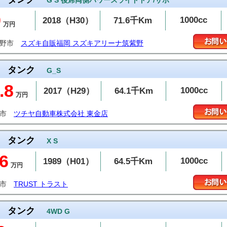
G S 後席両側パワースライドドア/サポ
9
1000cc
2018（H30）
71.6千Km
万円
紫野市
スズキ自販福岡 スズキアリーナ筑紫野
タンク
G_S
.8
1000cc
2017（H29）
64.1千Km
万円
金市
ツチヤ自動車株式会社 東金店
タンク
X S
6
1000cc
1989（H01）
64.5千Km
万円
潟市
TRUST トラスト
タンク
4WD G