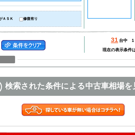
がＡＳＫ
修復有り
31
台中
1
現在の表示条件
検索された条件による中古車相場を