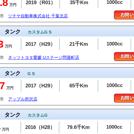
.8
1000cc
2019（R01）
35千Km
万円
葉市
ツチヤ自動車株式会社 千葉北店
タンク
カスタムG S
3
1000cc
2017（H29）
21千Km
万円
山市
ネッツトヨタ愛媛 Uステージ問屋町店
タンク
G S
7
1000cc
2017（H29）
65千Km
万円
沢市
アップル所沢店
タンク
カスタムG
4
1000cc
2016（H28）
79.6千Km
万円