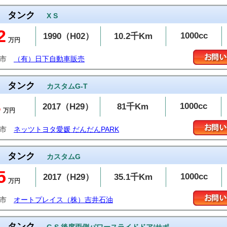
タンク
X S
2
1000cc
1990（H02）
10.2千Km
万円
米市
（有）日下自動車販売
タンク
カスタムG-T
3
1000cc
2017（H29）
81千Km
万円
山市
ネッツトヨタ愛媛 だんだんPARK
タンク
カスタムG
5
1000cc
2017（H29）
35.1千Km
万円
潟市
オートプレイス（株）吉井石油
タンク