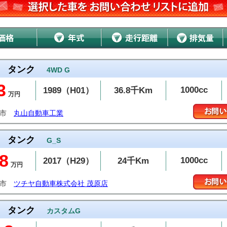
タンク
4WD G
3
1000cc
1989（H01）
36.8千Km
万円
越市
丸山自動車工業
タンク
G_S
8
1000cc
2017（H29）
24千Km
万円
原市
ツチヤ自動車株式会社 茂原店
タンク
カスタムG