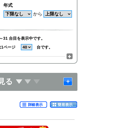
年式
から
～31 台目を表示中です。
は1ページ
台です。
見る