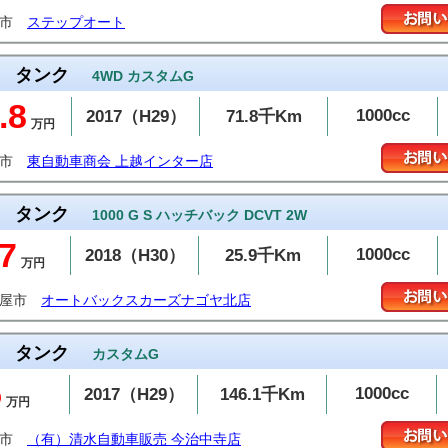
松市
ステップオート
タンク
4WD カスタムG
.8
1000cc
2017（H29）
71.8千Km
万円
越市
東自動車商会 上越インター店
タンク
1000 G S ハッチバック DCVT 2W
7
1000cc
2018（H30）
25.9千Km
万円
古屋市
オートバックスカーズナゴヤ北店
タンク
カスタムG
5
1000cc
2017（H29）
146.1千Km
万円
治市
（有）清水自動車販売 今治中寺店