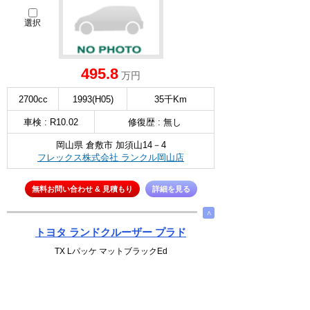
選択
495.8
万円
2700cc
1993(H05)
35千Km
車検 : R10.02
修復歴 : 無し
岡山県 倉敷市 加須山14－4
フレックス株式会社 ランクル岡山店
無料お問い合わせ & 見積もり
詳細を見る
∧
トヨタ ランドクルーザー プラド
TX Lパッケ マットブラックEd
選択