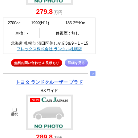
279.8
万円
2700cc
1999(H11)
186.2千Km
車検 : -
修復歴 : 無し
北海道 札幌市 清田区美しが丘3条9－1－15
フレックス株式会社 ランクル札幌店
無料お問い合わせ & 見積もり
詳細を見る
∧
トヨタ ランドクルーザー プラド
RX ワイド
NEW
選択
289.8
万円