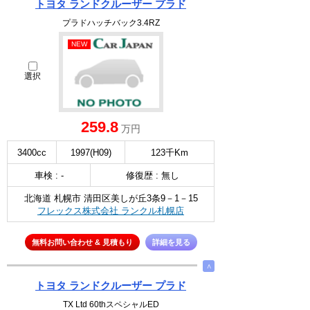
トヨタ ランドクルーザー プラド
プラドハッチバック3.4RZ
NEW
選択
259.8
万円
3400cc
1997(H09)
123千Km
車検 : -
修復歴 : 無し
北海道 札幌市 清田区美しが丘3条9－1－15
フレックス株式会社 ランクル札幌店
無料お問い合わせ & 見積もり
詳細を見る
∧
トヨタ ランドクルーザー プラド
TX Ltd 60thスペシャルED