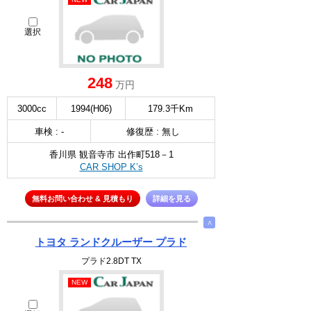
選択
248
万円
3000cc
1994(H06)
179.3千Km
車検 : -
修復歴 : 無し
香川県 観音寺市 出作町518－1
CAR SHOP K’s
無料お問い合わせ & 見積もり
詳細を見る
∧
トヨタ ランドクルーザー プラド
プラド2.8DT TX
NEW