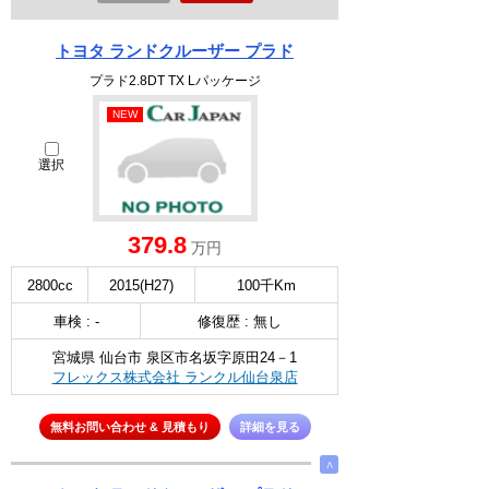
トヨタ ランドクルーザー プラド
プラド2.8DT TX Lパッケージ
NEW
選択
379.8
万円
2800cc
2015(H27)
100千Km
車検 : -
修復歴 : 無し
宮城県 仙台市 泉区市名坂字原田24－1
フレックス株式会社 ランクル仙台泉店
無料お問い合わせ & 見積もり
詳細を見る
∧