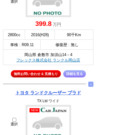
選択
399.8
万円
2800cc
2016(H28)
90千Km
車検 : R09.11
修復歴 : 無し
岡山県 倉敷市 加須山14－4
フレックス株式会社 ランクル岡山店
無料お問い合わせ & 見積もり
詳細を見る
∧
トヨタ ランドクルーザー プラド
TX Ltd ワイド
NEW
選択