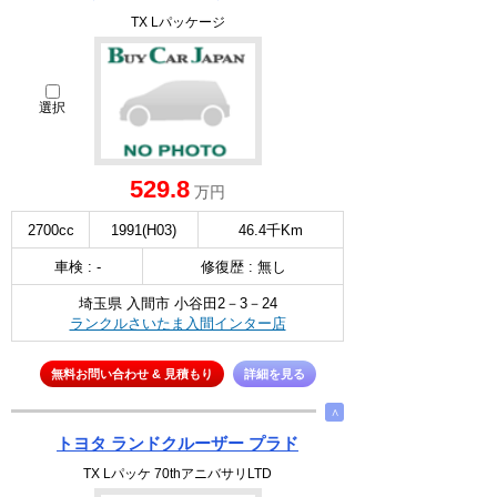
TX Lパッケージ
選択
529.8
万円
2700cc
1991(H03)
46.4千Km
車検 : -
修復歴 : 無し
埼玉県 入間市 小谷田2－3－24
ランクルさいたま入間インター店
無料お問い合わせ & 見積もり
詳細を見る
∧
トヨタ ランドクルーザー プラド
TX Lパッケ 70thアニバサリLTD