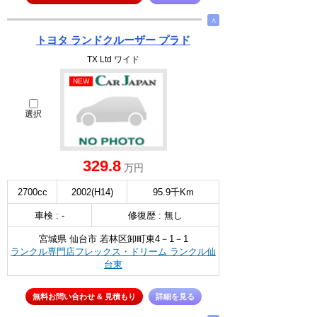
∧
トヨタ ランドクルーザー プラド
TX Ltd ワイド
NEW
選択
329.8
万円
2700cc
2002(H14)
95.9千Km
車検 : -
修復歴 : 無し
宮城県 仙台市 若林区卸町東4－1－1
ランクル専門店フレックス・ドリーム ランクル仙
台東
無料お問い合わせ & 見積もり
詳細を見る