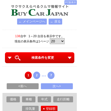
PC版表示
← メインページへ
← 戻る
138
台中 1～20 台目を表示中です。
現在の表示条件は1ページ
検索条件を変更
...
1
2
7
<前へ
次へ>
価格
車種
年式
走行距離
排気量
登録順