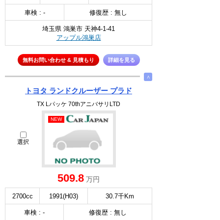
車検 : -
修復歴 : 無し
埼玉県 鴻巣市 天神4-1-41
アップル鴻巣店
無料お問い合わせ & 見積もり
詳細を見る
∧
トヨタ ランドクルーザー プラド
TX Lパッケ 70thアニバサリLTD
NEW
選択
509.8
万円
2700cc
1991(H03)
30.7千Km
車検 : -
修復歴 : 無し