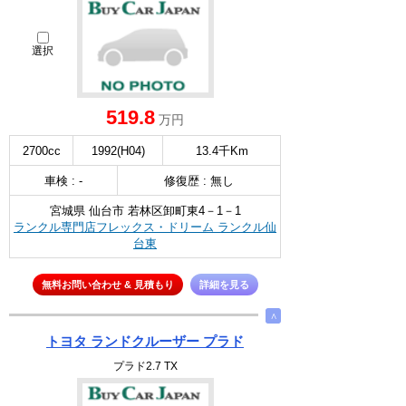
選択
519.8
万円
2700cc
1992(H04)
13.4千Km
車検 : -
修復歴 : 無し
宮城県 仙台市 若林区卸町東4－1－1
ランクル専門店フレックス・ドリーム ランクル仙
台東
無料お問い合わせ & 見積もり
詳細を見る
∧
トヨタ ランドクルーザー プラド
プラド2.7 TX