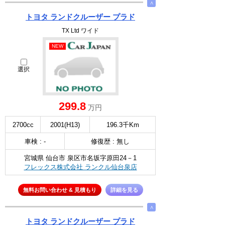
∧
トヨタ ランドクルーザー プラド
TX Ltd ワイド
NEW
選択
299.8
万円
2700cc
2001(H13)
196.3千Km
車検 : -
修復歴 : 無し
宮城県 仙台市 泉区市名坂字原田24－1
フレックス株式会社 ランクル仙台泉店
無料お問い合わせ & 見積もり
詳細を見る
∧
トヨタ ランドクルーザー プラド