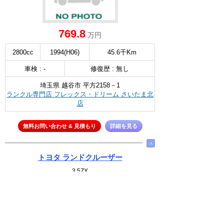
769.8
万円
2800cc
1994(H06)
45.6千Km
車検 : -
修復歴 : 無し
埼玉県 越谷市 平方2158－1
ランクル専門店 フレックス・ドリーム さいたま北
店
無料お問い合わせ & 見積もり
詳細を見る
∧
トヨタ ランドクルーザー
3.5ZX
NEW
選択