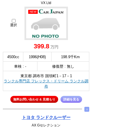
VX Ltd
NEW
選択
399.8
万円
4500cc
1996(H08)
198.9千Km
車検 : -
修復歴 : 無し
東京都 調布市 国領町1－17－1
ランクル専門店 フレックス・ドリーム ランクル調
布
無料お問い合わせ & 見積もり
詳細を見る
∧
トヨタ ランドクルーザー
AX Gセレクション