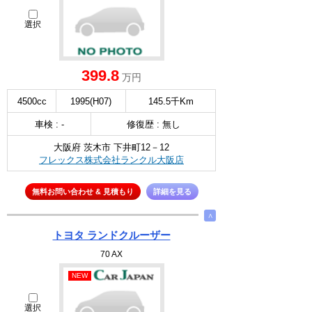
選択
399.8
万円
4500cc
1995(H07)
145.5千Km
車検 : -
修復歴 : 無し
大阪府 茨木市 下井町12－12
フレックス株式会社ランクル大阪店
無料お問い合わせ & 見積もり
詳細を見る
∧
トヨタ ランドクルーザー
70 AX
NEW
選択