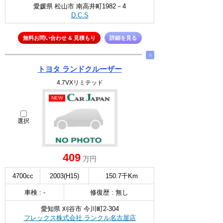
愛媛県 松山市 南高井町1982－4
D.C.S
無料お問い合わせ & 見積もり
詳細を見る
∧
トヨタ ランドクルーザー
4.7VXリミテッド
NEW
選択
409
万円
4700cc
2003(H15)
150.7千Km
車検 : -
修復歴 : 無し
愛知県 刈谷市 今川町2-304
フレックス株式会社 ランクル名古屋店