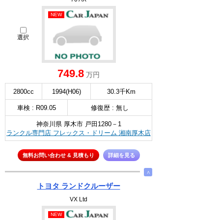
NEW
選択
749.8
万円
2800cc
1994(H06)
30.3千Km
車検 : R09.05
修復歴 : 無し
神奈川県 厚木市 戸田1280－1
ランクル専門店 フレックス・ドリーム 湘南厚木店
無料お問い合わせ & 見積もり
詳細を見る
∧
トヨタ ランドクルーザー
VX Ltd
NEW