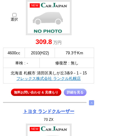
NEW
選択
309.8
万円
4600cc
2010(H22)
79.3千Km
車検 : -
修復歴 : 無し
北海道 札幌市 清田区美しが丘3条9－1－15
フレックス株式会社 ランクル札幌店
無料お問い合わせ & 見積もり
詳細を見る
∧
トヨタ ランドクルーザー
70 ZX
NEW