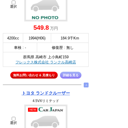
選択
549.8
万円
4200cc
1994(H06)
184.9千Km
車検 : -
修復歴 : 無し
群馬県 高崎市 上小鳥町159
フレックス株式会社 ランクル高崎店
無料お問い合わせ & 見積もり
詳細を見る
∧
トヨタ ランドクルーザー
4.5VXリミテッド
NEW
選択