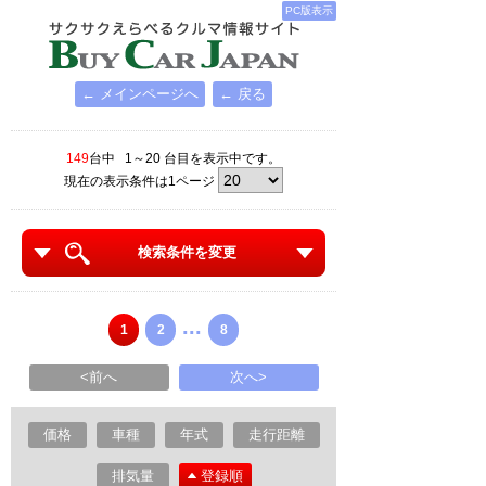
PC版表示
← メインページへ
← 戻る
149
台中 1～20 台目を表示中です。
現在の表示条件は1ページ
検索条件を変更
...
1
2
8
<前へ
次へ>
価格
車種
年式
走行距離
排気量
登録順