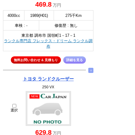
469.8
万円
4000cc
1989(H01)
275千Km
車検 : -
修復歴 : 無し
東京都 調布市 国領町1－17－1
ランクル専門店 フレックス・ドリーム ランクル調
布
無料お問い合わせ & 見積もり
詳細を見る
∧
トヨタ ランドクルーザー
250 VX
NEW
選択
629.8
万円