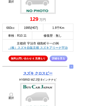
選択
129
万円
660cc
1995(H07)
1.8千Km
車検 : R10.11
修復歴 : 無し
京都府 宇治市 槇島町十一の96
（株）スズキ自販京都 スズキアリーナ宇治
無料お問い合わせ & 見積もり
詳細を見る
∧
スズキ クロスビー
HYBRID MZ 2型 8インチナビ
選択