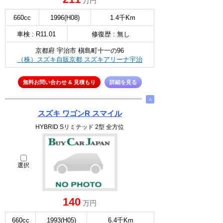
万円
660cc
1996(H08)
1.4千Km
車検 : R11.01
修復歴 : 無し
京都府 宇治市 槇島町十一の96
（株）スズキ自販京都 スズキアリーナ宇治
無料お問い合わせ & 見積もり
詳細を見る
∧
スズキ ワゴンR スマイル
HYBRID Sリミテッド 2型 全方位
選択
140
万円
660cc
1993(H05)
6.4千Km