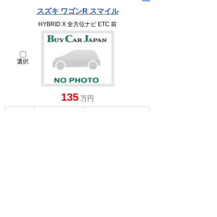
スズキ ワゴンR スマイル
HYBRID X 全方位ナビ ETC 前
選択
135
万円
660cc
1992(H04)
25.4千Km
車検 : -
修復歴 : 無し
京都府 宇治市 槇島町十一の96
（株）スズキ自販京都 スズキアリーナ宇治
無料お問い合わせ & 見積もり
詳細を見る
∧
スズキ アルト ラパン