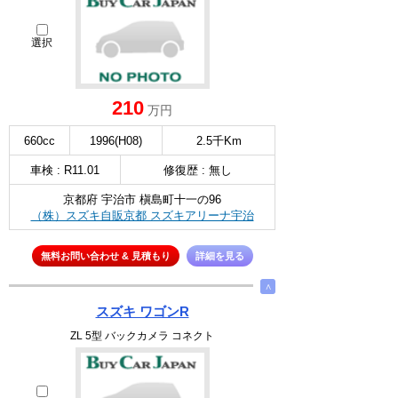
選択
210
万円
660cc
1996(H08)
2.5千Km
車検 : R11.01
修復歴 : 無し
京都府 宇治市 槇島町十一の96
（株）スズキ自販京都 スズキアリーナ宇治
無料お問い合わせ & 見積もり
詳細を見る
∧
スズキ ワゴンR
ZL 5型 バックカメラ コネクト