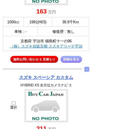
163
万円
1000cc
1991(H03)
38.8千Km
車検 : -
修復歴 : 無し
京都府 宇治市 槇島町十一の96
（株）スズキ自販京都 スズキアリーナ宇治
無料お問い合わせ & 見積もり
詳細を見る
∧
スズキ スペーシア カスタム
HYBRID XS 全方位カメラナビ ス
選択
211