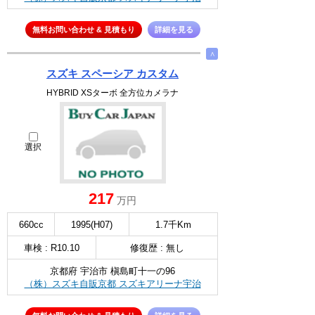
無料お問い合わせ & 見積もり
詳細を見る
∧
スズキ スペーシア カスタム
HYBRID XSターボ 全方位カメラナ
選択
217
万円
660cc
1995(H07)
1.7千Km
車検 : R10.10
修復歴 : 無し
京都府 宇治市 槇島町十一の96
（株）スズキ自販京都 スズキアリーナ宇治