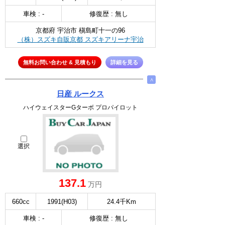
車検 : -
修復歴 : 無し
京都府 宇治市 槇島町十一の96
（株）スズキ自販京都 スズキアリーナ宇治
無料お問い合わせ & 見積もり
詳細を見る
∧
日産 ルークス
ハイウェイスターGターボ プロパイロット
選択
137.1
万円
660cc
1991(H03)
24.4千Km
車検 : -
修復歴 : 無し