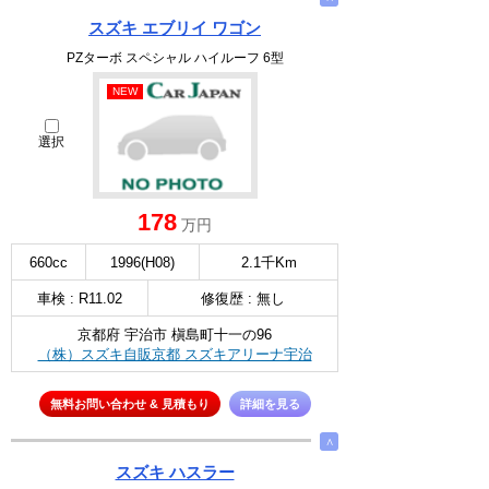
スズキ エブリイ ワゴン
PZターボ スペシャル ハイルーフ 6型
NEW
選択
178
万円
660cc
1996(H08)
2.1千Km
車検 : R11.02
修復歴 : 無し
京都府 宇治市 槇島町十一の96
（株）スズキ自販京都 スズキアリーナ宇治
無料お問い合わせ & 見積もり
詳細を見る
∧
スズキ ハスラー