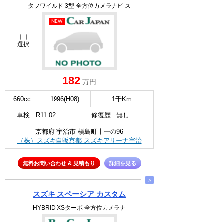
タフワイルド 3型 全方位カメラナビ ス
NEW
選択
182
万円
660cc
1996(H08)
1千Km
車検 : R11.02
修復歴 : 無し
京都府 宇治市 槇島町十一の96
（株）スズキ自販京都 スズキアリーナ宇治
無料お問い合わせ & 見積もり
詳細を見る
∧
スズキ スペーシア カスタム
HYBRID XSターボ 全方位カメラナ