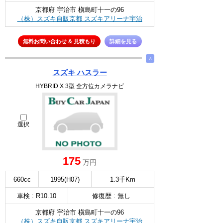
京都府 宇治市 槇島町十一の96
（株）スズキ自販京都 スズキアリーナ宇治
無料お問い合わせ & 見積もり
詳細を見る
∧
スズキ ハスラー
HYBRID X 3型 全方位カメラナビ
選択
175
万円
660cc
1995(H07)
1.3千Km
車検 : R10.10
修復歴 : 無し
京都府 宇治市 槇島町十一の96
（株）スズキ自販京都 スズキアリーナ宇治