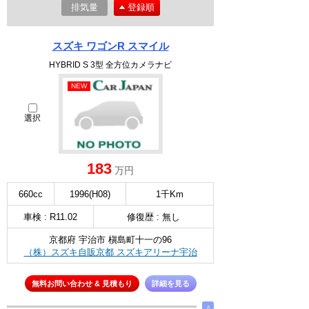
排気量
登録順
スズキ ワゴンR スマイル
HYBRID S 3型 全方位カメラナビ
NEW
選択
183
万円
660cc
1996(H08)
1千Km
車検 : R11.02
修復歴 : 無し
京都府 宇治市 槇島町十一の96
（株）スズキ自販京都 スズキアリーナ宇治
無料お問い合わせ & 見積もり
詳細を見る
∧