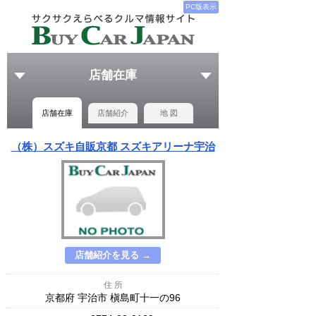
PC版表示
店舗在庫
店舗在庫
店舗紹介
地 図
（株）スズキ自販京都 スズキアリーナ宇治
店舗紹介を見る →
住 所
京都府 宇治市 槇島町十一の96