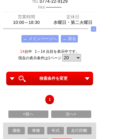
0774-22-9129
TEL
─────
FAX
営業時間
定休日
10:00～18:30
水曜日・第二火曜日
∧
← メインページへ
← 戻る
14
台中 1～14 台目を表示中です。
現在の表示条件は1ページ
検索条件を変更
1
<前へ
次へ>
価格
車種
年式
走行距離