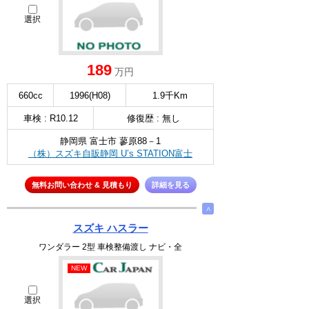
選択
189
万円
660cc
1996(H08)
1.9千Km
車検 : R10.12
修復歴 : 無し
静岡県 富士市 蓼原88－1
（株）スズキ自販静岡 U’s STATION富士
無料お問い合わせ & 見積もり
詳細を見る
∧
スズキ ハスラー
ワンダラー 2型 車検整備渡し ナビ・全
NEW
選択