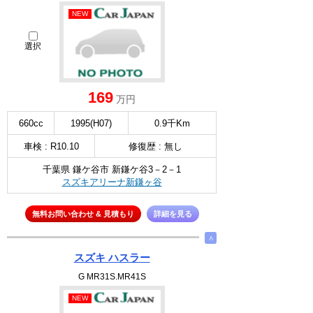
NEW
選択
169
万円
660cc
1995(H07)
0.9千Km
車検 : R10.10
修復歴 : 無し
千葉県 鎌ケ谷市 新鎌ケ谷3－2－1
スズキアリーナ新鎌ヶ谷
無料お問い合わせ & 見積もり
詳細を見る
∧
スズキ ハスラー
G MR31S.MR41S
NEW