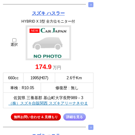
∧
スズキ ハスラー
HYBRID X 3型 全方位モニター付
NEW
選択
174.9
万円
660cc
1995(H07)
2.6千Km
車検 : R10.05
修復歴 : 無し
佐賀県 三養基郡 基山町大字長野989－3
（株）スズキ自販関西 スズキアリーナきやま
無料お問い合わせ & 見積もり
詳細を見る
∧