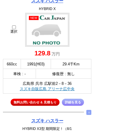
スズキ ハスラー
HYBRID X
NEW
選択
129.8
万円
660cc
1991(H03)
29.4千Km
車検 : -
修復歴 : 無し
広島県 呉市 広駅前2－8－36
スズキ自販広島 アリーナ広中央
無料お問い合わせ & 見積もり
詳細を見る
∧
スズキ ハスラー
HYBRID X3型 期間限定！（8/1