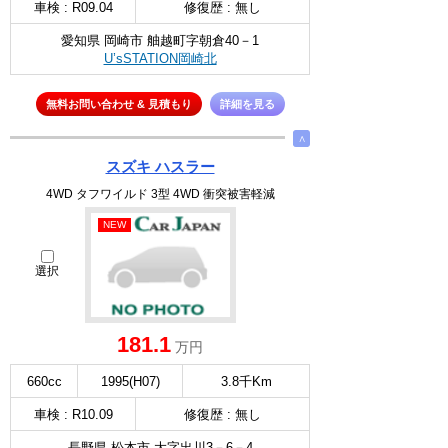
車検 : R09.04
修復歴 : 無し
愛知県 岡崎市 舳越町字朝倉40－1
U’sSTATION岡崎北
無料お問い合わせ & 見積もり
詳細を見る
∧
スズキ ハスラー
4WD タフワイルド 3型 4WD 衝突被害軽減
NEW
選択
181.1
万円
660cc
1995(H07)
3.8千Km
車検 : R10.09
修復歴 : 無し
長野県 松本市 大字出川3－6－4