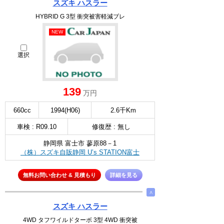
スズキ ハスラー
HYBRID G 3型 衝突被害軽減ブレ
NEW
選択
139
万円
660cc
1994(H06)
2.6千Km
車検 : R09.10
修復歴 : 無し
静岡県 富士市 蓼原88－1
（株）スズキ自販静岡 U’s STATION富士
無料お問い合わせ & 見積もり
詳細を見る
∧
スズキ ハスラー
4WD タフワイルドターボ 3型 4WD 衝突被