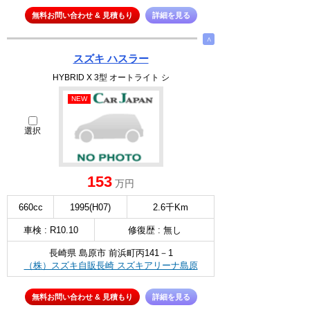
無料お問い合わせ & 見積もり
詳細を見る
∧
スズキ ハスラー
HYBRID X 3型 オートライト シ
NEW
選択
153
万円
660cc
1995(H07)
2.6千Km
車検 : R10.10
修復歴 : 無し
長崎県 島原市 前浜町丙141－1
（株）スズキ自販長崎 スズキアリーナ島原
無料お問い合わせ & 見積もり
詳細を見る