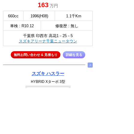
163
万円
660cc
1996(H08)
1.1千Km
車検 : R10.12
修復歴 : 無し
千葉県 印西市 高花1－25－5
スズキアリーナ千葉ニュータウン
無料お問い合わせ & 見積もり
詳細を見る
∧
スズキ ハスラー
HYBRID Xターボ 3型
NEW
選択
160
万円