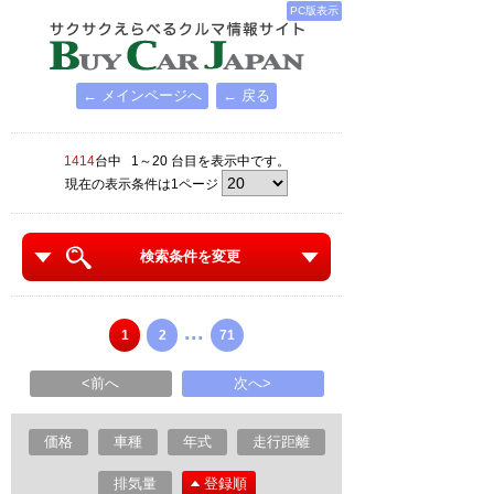
PC版表示
← メインページへ
← 戻る
1414
台中 1～20 台目を表示中です。
現在の表示条件は1ページ
検索条件を変更
...
1
2
71
<前へ
次へ>
価格
車種
年式
走行距離
排気量
登録順