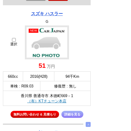
スズキ ハスラー
G
NEW
選択
51
万円
660cc
2016(H28)
94千Km
車検 : R09.03
修復歴 : 無し
香川県 善通寺市 木徳町669－1
（有）KTチューン本店
無料お問い合わせ & 見積もり
詳細を見る
∧