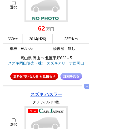
選択
62
万円
660cc
2014(H26)
23千Km
車検 : R09.05
修復歴 : 無し
岡山県 岡山市 北区平野622－5
スズキ岡山販売（株） スズキアリーナ西岡山
無料お問い合わせ & 見積もり
詳細を見る
∧
スズキ ハスラー
タフワイルド 3型
NEW
選択