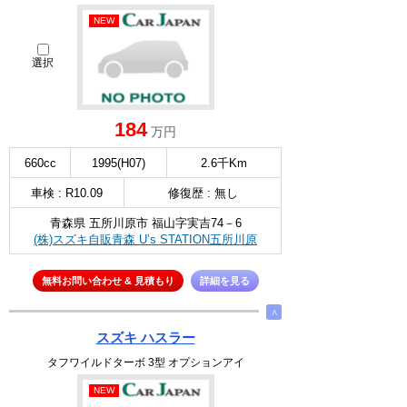
NEW
選択
184
万円
660cc
1995(H07)
2.6千Km
車検 : R10.09
修復歴 : 無し
青森県 五所川原市 福山字実吉74－6
(株)スズキ自販青森 U’s STATION五所川原
無料お問い合わせ & 見積もり
詳細を見る
∧
スズキ ハスラー
タフワイルドターボ 3型 オプションアイ
NEW