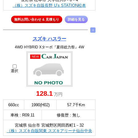
（株）スズキ自販長野 U’s STATION松本
無料お問い合わせ & 見積もり
詳細を見る
∧
スズキ ハスラー
4WD HYBRID Xターボ『夏得総力祭』4W
NEW
選択
128.1
万円
660cc
1990(H02)
57.7千Km
車検 : R09.11
修復歴 : 無し
宮城県 仙台市 宮城野区岡田西町1－32
（株）スズキ自販関東 スズキアリーナ仙台中央