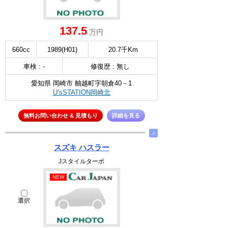
137.5
万円
660cc
1989(H01)
20.7千Km
車検 : -
修復歴 : 無し
愛知県 岡崎市 舳越町字朝倉40－1
U’sSTATION岡崎北
無料お問い合わせ & 見積もり
詳細を見る
∧
スズキ ハスラー
Jスタイルターボ
NEW
選択