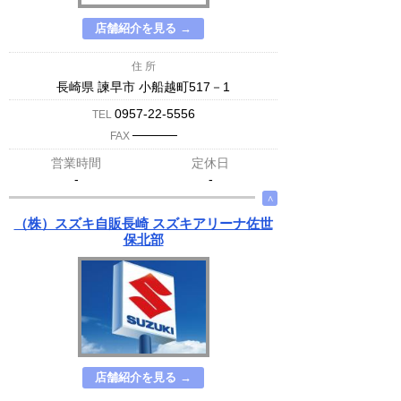
店舗紹介を見る →
住 所
長崎県 諫早市 小船越町517－1
0957-22-5556
TEL
─────
FAX
営業時間
定休日
-
-
∧
（株）スズキ自販長崎 スズキアリーナ佐世
保北部
店舗紹介を見る →