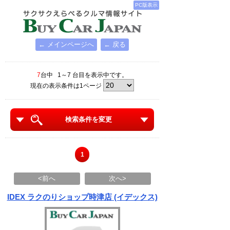
PC版表示
← メインページへ
← 戻る
7
台中 1～7 台目を表示中です。
現在の表示条件は1ページ
検索条件を変更
1
<前へ
次へ>
IDEX ラクのりショップ時津店 (イデックス)