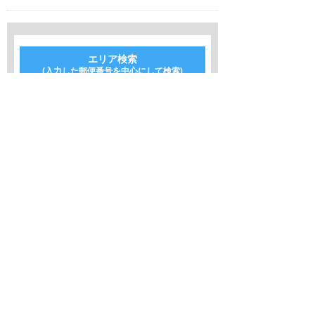
エリア検索
(入力した郵便番号を中心にして検索)
以内のエリアで検索
郵便番号
〒検索
-
この条件で検索
∧
← メインページへ
← 戻る