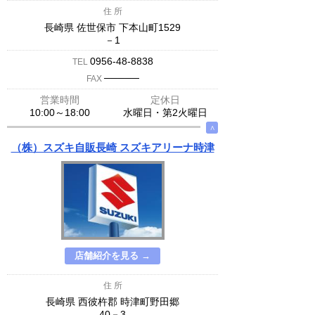
住 所
長崎県 佐世保市 下本山町1529
－1
0956-48-8838
TEL
─────
FAX
営業時間
定休日
10:00～18:00
水曜日・第2火曜日
∧
（株）スズキ自販長崎 スズキアリーナ時津
店舗紹介を見る →
住 所
長崎県 西彼杵郡 時津町野田郷
40－3