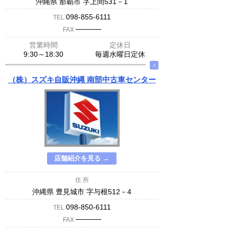
沖縄県 那覇市 字上間531－1
098-855-6111
TEL
─────
FAX
営業時間
定休日
9:30～18:30
毎週水曜日定休
∧
（株）スズキ自販沖縄 南部中古車センター
店舗紹介を見る →
住 所
沖縄県 豊見城市 字与根512－4
098-850-6111
TEL
─────
FAX