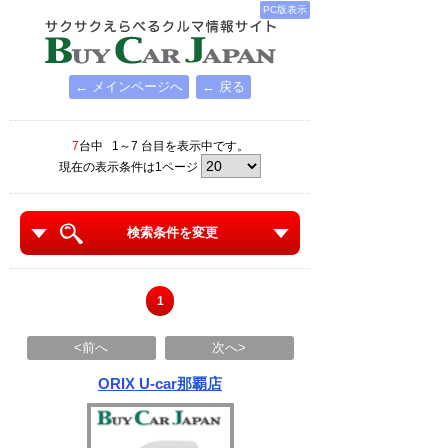
PC版表示
← メインページへ
← 戻る
7
台中 1～7 台目を表示中です。
現在の表示条件は1ページ
検索条件を変更
1
<前へ
次へ>
ORIX U-car那覇店