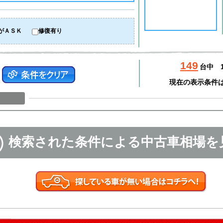
がＡＳＫ
修復有り
149
台中
現在の表示条件
検索された条件による中古車相場を