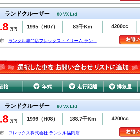
ランドクルーザー
80 VX Ltd
.8
4200cc
1995（H07）
83千Km
万円
台市
ランクル専門店フレックス・ドリーム ラン...
ランドクルーザー
80 VX Ltd
.8
4200cc
1996（H08）
188.7千Km
万円
岡市
フレックス株式会社 ランクル福岡店