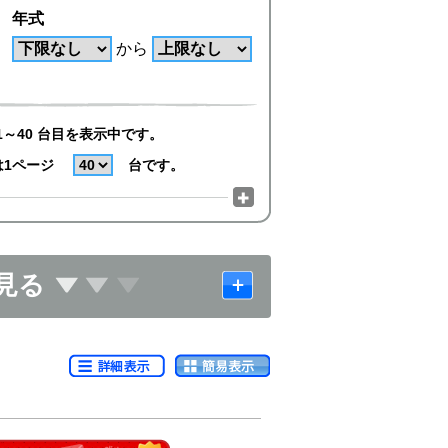
年式
から
1～40 台目を表示中です。
は1ページ
台です。
見る