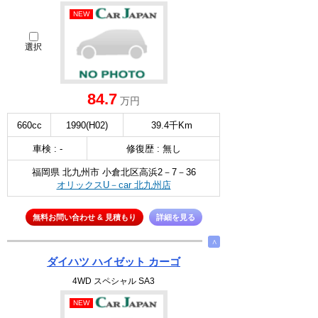
NEW
選択
84.7
万円
660cc
1990(H02)
39.4千Km
車検 : -
修復歴 : 無し
福岡県 北九州市 小倉北区高浜2－7－36
オリックスU－car 北九州店
無料お問い合わせ & 見積もり
詳細を見る
∧
ダイハツ ハイゼット カーゴ
4WD スペシャル SA3
NEW