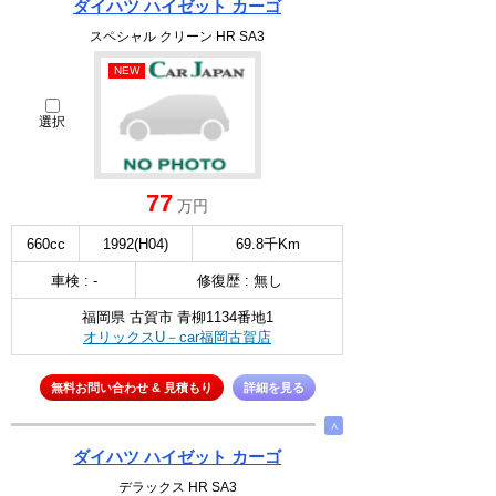
ダイハツ ハイゼット カーゴ
スペシャル クリーン HR SA3
NEW
選択
77
万円
660cc
1992(H04)
69.8千Km
車検 : -
修復歴 : 無し
福岡県 古賀市 青柳1134番地1
オリックスU－car福岡古賀店
無料お問い合わせ & 見積もり
詳細を見る
∧
ダイハツ ハイゼット カーゴ
デラックス HR SA3