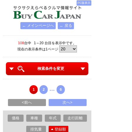
PC版表示
← メインページへ
← 戻る
108
台中 1～20 台目を表示中です。
現在の表示条件は1ページ
検索条件を変更
...
1
2
6
<前へ
次へ>
価格
車種
年式
走行距離
排気量
登録順