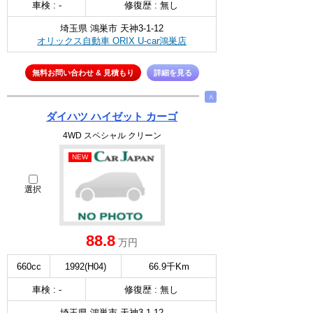
車検 : -
修復歴 : 無し
埼玉県 鴻巣市 天神3-1-12
オリックス自動車 ORIX U-car鴻巣店
無料お問い合わせ & 見積もり
詳細を見る
∧
ダイハツ ハイゼット カーゴ
4WD スペシャル クリーン
NEW
選択
88.8
万円
660cc
1992(H04)
66.9千Km
車検 : -
修復歴 : 無し
埼玉県 鴻巣市 天神3-1-12