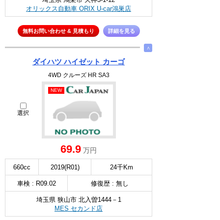
オリックス自動車 ORIX U-car鴻巣店
無料お問い合わせ & 見積もり
詳細を見る
∧
ダイハツ ハイゼット カーゴ
4WD クルーズ HR SA3
NEW
選択
69.9
万円
660cc
2019(R01)
24千Km
車検 : R09.02
修復歴 : 無し
埼玉県 狭山市 北入曽1444－1
MES セカンド店