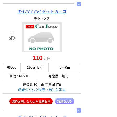
∧
ダイハツ ハイゼット カーゴ
デラックス
NEW
選択
110
万円
660cc
1995(H07)
6千Km
車検 : R09.01
修復歴 : 無し
愛媛県 松山市 宮田町179
愛媛ダイハツ販売（株）久米店
無料お問い合わせ & 見積もり
詳細を見る
∧