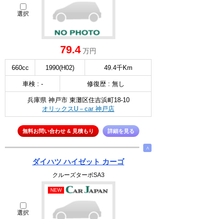
選択
79.4
万円
660cc
1990(H02)
49.4千Km
車検 : -
修復歴 : 無し
兵庫県 神戸市 東灘区住吉浜町18-10
オリックスU－car 神戸店
無料お問い合わせ & 見積もり
詳細を見る
∧
ダイハツ ハイゼット カーゴ
クルーズターボSA3
NEW
選択