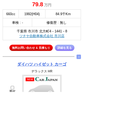
79.8
万円
660cc
1992(H04)
84.9千Km
車検 : -
修復歴 : 無し
千葉県 市川市 北方町4－1441－8
ツチヤ自動車株式会社 市川店
無料お問い合わせ & 見積もり
詳細を見る
∧
ダイハツ ハイゼット カーゴ
デラックス HR
NEW
選択
38
万円