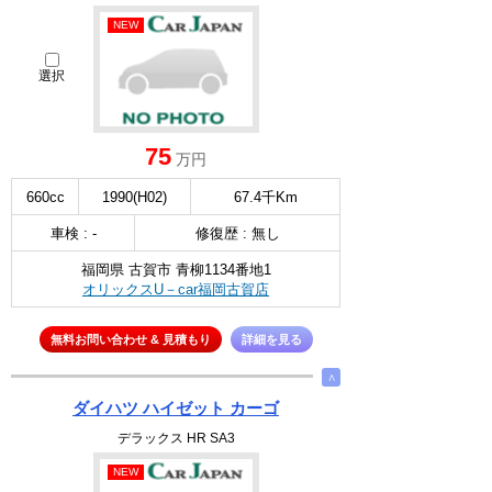
NEW
選択
75
万円
660cc
1990(H02)
67.4千Km
車検 : -
修復歴 : 無し
福岡県 古賀市 青柳1134番地1
オリックスU－car福岡古賀店
無料お問い合わせ & 見積もり
詳細を見る
∧
ダイハツ ハイゼット カーゴ
デラックス HR SA3
NEW