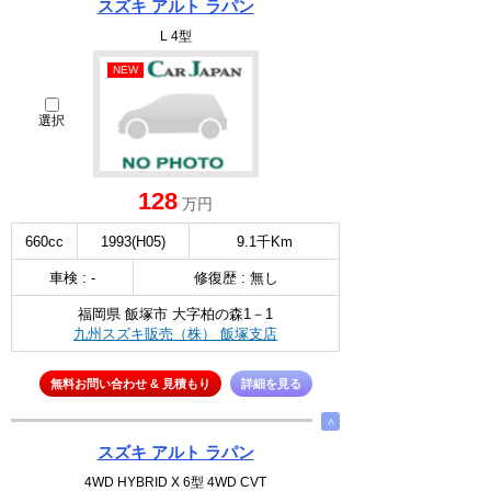
スズキ アルト ラパン
L 4型
NEW
選択
128
万円
660cc
1993(H05)
9.1千Km
車検 : -
修復歴 : 無し
福岡県 飯塚市 大字柏の森1－1
九州スズキ販売（株） 飯塚支店
無料お問い合わせ & 見積もり
詳細を見る
∧
スズキ アルト ラパン
4WD HYBRID X 6型 4WD CVT