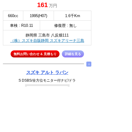
161
万円
660cc
1995(H07)
1.6千Km
車検 : R10.11
修復歴 : 無し
静岡県 三島市 八反畑111
（株）スズキ自販静岡 スズキアリーナ三島
無料お問い合わせ & 見積もり
詳細を見る
∧
スズキ アルト ラパン
S DSBS/全方位モニター付ナビ/ドラ
NEW
選択
90
万円