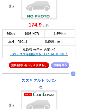
選択
174.9
万円
660cc
1995(H07)
1.5千Km
車検 : R10.11
修復歴 : 無し
鳥取県 米子市 吉岡140
（株）スズキ自販鳥取 U’s STATION米子
無料お問い合わせ & 見積もり
詳細を見る
∧
スズキ アルト ラパン
L 3型
NEW
選択