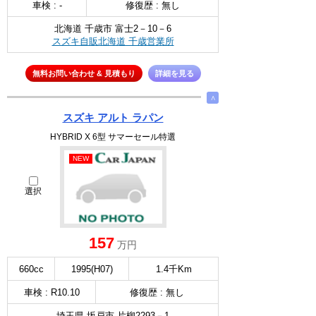
車検 : -
修復歴 : 無し
北海道 千歳市 富士2－10－6
スズキ自販北海道 千歳営業所
無料お問い合わせ & 見積もり
詳細を見る
∧
スズキ アルト ラパン
HYBRID X 6型 サマーセール特選
NEW
選択
157
万円
660cc
1995(H07)
1.4千Km
車検 : R10.10
修復歴 : 無し
埼玉県 坂戸市 片柳2293－1