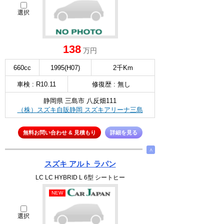
選択
138
万円
660cc
1995(H07)
2千Km
車検 : R10.11
修復歴 : 無し
静岡県 三島市 八反畑111
（株）スズキ自販静岡 スズキアリーナ三島
無料お問い合わせ & 見積もり
詳細を見る
∧
スズキ アルト ラパン
LC LC HYBRID L 6型 シートヒー
NEW
選択