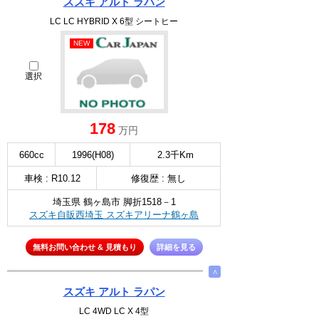
スズキ アルト ラパン
LC LC HYBRID X 6型 シートヒー
NEW
選択
178
万円
660cc
1996(H08)
2.3千Km
車検 : R10.12
修復歴 : 無し
埼玉県 鶴ヶ島市 脚折1518－1
スズキ自販西埼玉 スズキアリーナ鶴ヶ島
無料お問い合わせ & 見積もり
詳細を見る
∧
スズキ アルト ラパン
LC 4WD LC X 4型