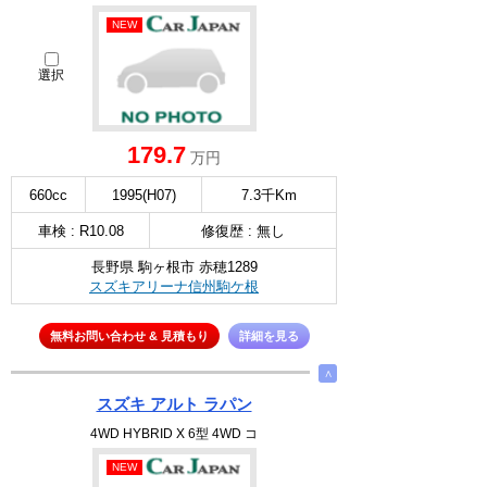
NEW
選択
179.7
万円
660cc
1995(H07)
7.3千Km
車検 : R10.08
修復歴 : 無し
長野県 駒ヶ根市 赤穂1289
スズキアリーナ信州駒ケ根
無料お問い合わせ & 見積もり
詳細を見る
∧
スズキ アルト ラパン
4WD HYBRID X 6型 4WD コ
NEW