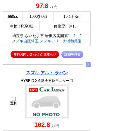
97.8
万円
660cc
1990(H02)
19.1千Km
車検 : R09.01
修復歴 : 無し
埼玉県 さいたま市 岩槻区美園東1－1－2
スズキ自販埼玉 スズキアリーナ浦和美園
無料お問い合わせ & 見積もり
詳細を見る
∧
スズキ アルト ラパン
HYBRID X 6型 全方位モニター用
NEW
選択
162.8
万円