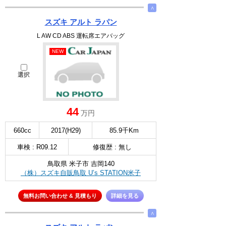
∧
スズキ アルト ラパン
L AW CD ABS 運転席エアバッグ
NEW
選択
44
万円
660cc
2017(H29)
85.9千Km
車検 : R09.12
修復歴 : 無し
鳥取県 米子市 吉岡140
（株）スズキ自販鳥取 U’s STATION米子
無料お問い合わせ & 見積もり
詳細を見る
∧