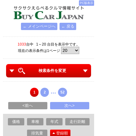
PC版表示
← メインページへ
← 戻る
1033
台中 1～20 台目を表示中です。
現在の表示条件は1ページ
検索条件を変更
...
1
2
52
<前へ
次へ>
価格
車種
年式
走行距離
排気量
登録順