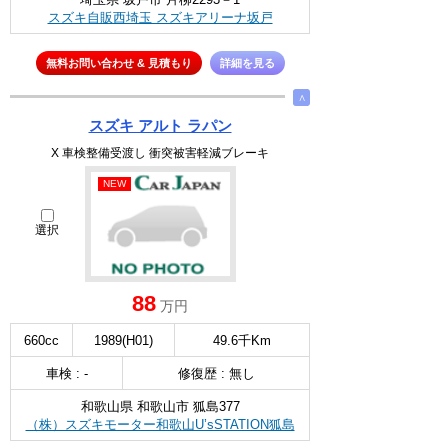
スズキ自販西埼玉 スズキアリーナ坂戸
無料お問い合わせ & 見積もり
詳細を見る
∧
スズキ アルト ラパン
X 車検整備受渡し 衝突被害軽減ブレーキ
NEW
選択
88
万円
660cc
1989(H01)
49.6千Km
車検 : -
修復歴 : 無し
和歌山県 和歌山市 狐島377
（株）スズキモーター和歌山U’sSTATION狐島