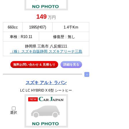
149
万円
660cc
1995(H07)
1.4千Km
車検 : R10.11
修復歴 : 無し
静岡県 三島市 八反畑111
（株）スズキ自販静岡 スズキアリーナ三島
無料お問い合わせ & 見積もり
詳細を見る
∧
スズキ アルト ラパン
LC LC HYBRID X 6型 シートヒー
NEW
選択