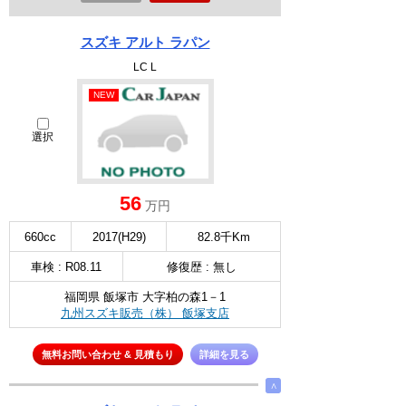
スズキ アルト ラパン
LC L
NEW
選択
56
万円
660cc
2017(H29)
82.8千Km
車検 : R08.11
修復歴 : 無し
福岡県 飯塚市 大字柏の森1－1
九州スズキ販売（株） 飯塚支店
無料お問い合わせ & 見積もり
詳細を見る
∧