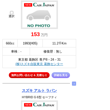
NEW
選択
153
万円
660cc
1993(H05)
11.2千Km
車検 : -
修復歴 : 無し
東京都 葛飾区 青戸8－24－31
(株)スズキ自販東京 葛飾センター
無料お問い合わせ & 見積もり
詳細を見る
∧
スズキ アルト ラパン
HYBRID G 6型 セーフティ
NEW