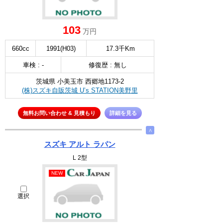
103
万円
660cc
1991(H03)
17.3千Km
車検 : -
修復歴 : 無し
茨城県 小美玉市 西郷地1173-2
(株)スズキ自販茨城 U’s STATION美野里
無料お問い合わせ & 見積もり
詳細を見る
∧
スズキ アルト ラパン
L 2型
NEW
選択