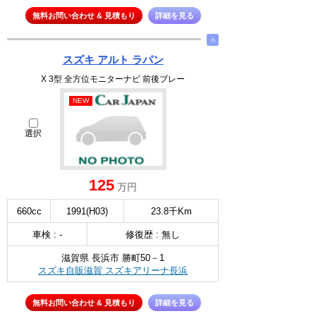
無料お問い合わせ & 見積もり
詳細を見る
∧
スズキ アルト ラパン
X 3型 全方位モニターナビ 前後ブレー
NEW
選択
125
万円
660cc
1991(H03)
23.8千Km
車検 : -
修復歴 : 無し
滋賀県 長浜市 勝町50－1
スズキ自販滋賀 スズキアリーナ長浜
無料お問い合わせ & 見積もり
詳細を見る