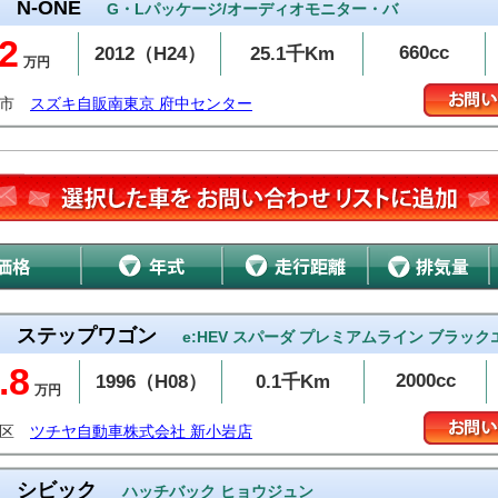
N-ONE
G・Lパッケージ/オーディオモニター・バ
2
660cc
2012（H24）
25.1千Km
万円
中市
スズキ自販南東京 府中センター
ステップワゴン
e:HEV スパーダ プレミアムライン ブラッ
.8
2000cc
1996（H08）
0.1千Km
万円
飾区
ツチヤ自動車株式会社 新小岩店
シビック
ハッチバック ヒョウジュン