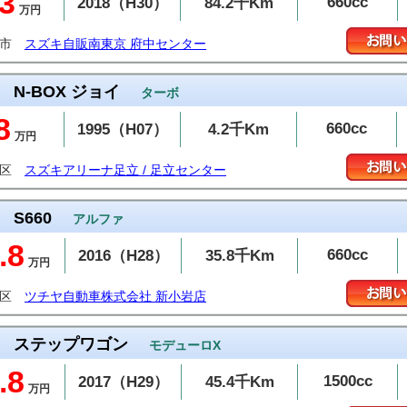
3
660cc
2018（H30）
84.2千Km
万円
中市
スズキ自販南東京 府中センター
N-BOX ジョイ
ターボ
8
660cc
1995（H07）
4.2千Km
万円
立区
スズキアリーナ足立 / 足立センター
S660
アルファ
.8
660cc
2016（H28）
35.8千Km
万円
飾区
ツチヤ自動車株式会社 新小岩店
ステップワゴン
モデューロX
.8
1500cc
2017（H29）
45.4千Km
万円