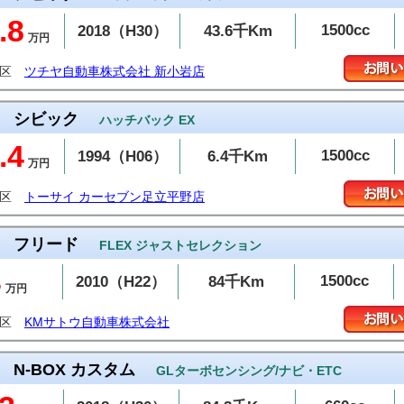
.8
1500cc
2018（H30）
43.6千Km
万円
飾区
ツチヤ自動車株式会社 新小岩店
シビック
ハッチバック EX
.4
1500cc
1994（H06）
6.4千Km
万円
立区
トーサイ カーセブン足立平野店
フリード
FLEX ジャストセレクション
3
1500cc
2010（H22）
84千Km
万円
橋区
KMサトウ自動車株式会社
N-BOX カスタム
GLターボセンシング/ナビ・ETC