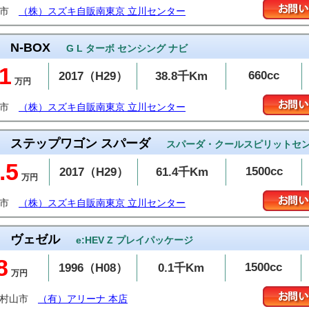
川市
（株）スズキ自販南東京 立川センター
N-BOX
G L ターボ センシング ナビ
1
660cc
2017（H29）
38.8千Km
万円
川市
（株）スズキ自販南東京 立川センター
ステップワゴン スパーダ
スパーダ・クールスピリットセ
.5
1500cc
2017（H29）
61.4千Km
万円
川市
（株）スズキ自販南東京 立川センター
ヴェゼル
e:HEV Z プレイパッケージ
8
1500cc
1996（H08）
0.1千Km
万円
蔵村山市
（有）アリーナ 本店