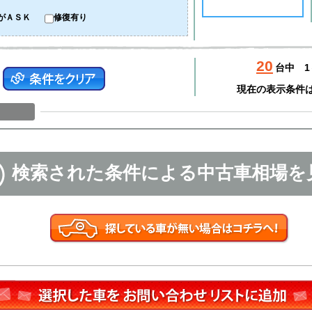
がＡＳＫ
修復有り
20
台中
1
現在の表示条件
検索された条件による中古車相場を