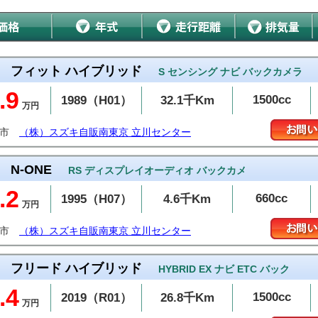
フィット ハイブリッド
S センシング ナビ バックカメラ
.9
1500cc
1989（H01）
32.1千Km
万円
川市
（株）スズキ自販南東京 立川センター
N-ONE
RS ディスプレイオーディオ バックカメ
.2
660cc
1995（H07）
4.6千Km
万円
川市
（株）スズキ自販南東京 立川センター
フリード ハイブリッド
HYBRID EX ナビ ETC バック
.4
1500cc
2019（R01）
26.8千Km
万円