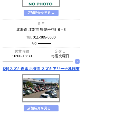
店舗紹介を見る →
住 所
北海道 江別市 野幌松並町6－8
011-385-8080
TEL
─────
FAX
営業時間
定休日
10:00-18:30
毎週火曜日
∧
(株)スズキ自販北海道 スズキアリーナ札幌東
店舗紹介を見る →