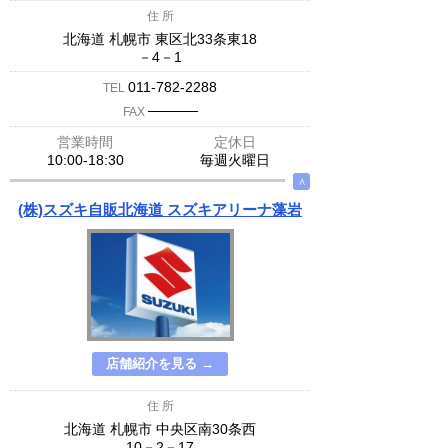
住 所
北海道 札幌市 東区北33条東18
－4－1
011-782-2288
TEL
─────
FAX
営業時間
定休日
10:00-18:30
毎週火曜日
∧
(株)スズキ自販北海道 スズキアリーナ藻岩
店舗紹介を見る →
住 所
北海道 札幌市 中央区南30条西
10－2－17