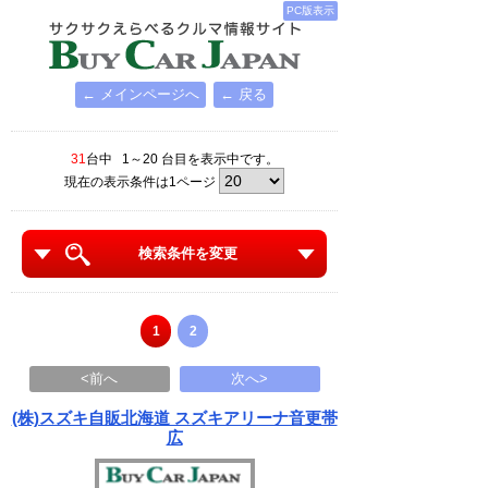
PC版表示
← メインページへ
← 戻る
31
台中 1～20 台目を表示中です。
現在の表示条件は1ページ
検索条件を変更
1
2
<前へ
次へ>
(株)スズキ自販北海道 スズキアリーナ音更帯
広