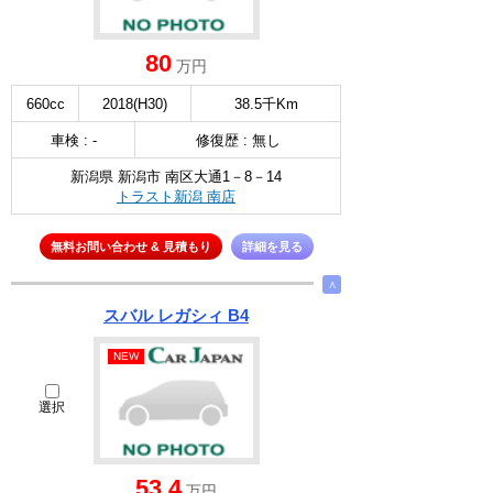
80
万円
660cc
2018(H30)
38.5千Km
車検 : -
修復歴 : 無し
新潟県 新潟市 南区大通1－8－14
トラスト新潟 南店
無料お問い合わせ & 見積もり
詳細を見る
∧
スバル レガシィ B4
NEW
選択
53.4
万円