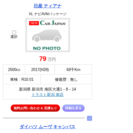
日産 ティアナ
XL ナビAVMパッケージ
NEW
選択
79
万円
2500cc
2017(H29)
69千Km
車検 : R10.01
修復歴 : 無し
新潟県 新潟市 南区大通1－8－14
トラスト新潟 南店
無料お問い合わせ & 見積もり
詳細を見る
∧
ダイハツ ムーヴ キャンバス