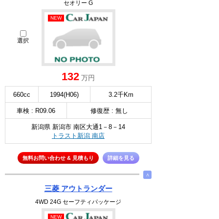
セオリー G
NEW
選択
132
万円
660cc
1994(H06)
3.2千Km
車検 : R09.06
修復歴 : 無し
新潟県 新潟市 南区大通1－8－14
トラスト新潟 南店
無料お問い合わせ & 見積もり
詳細を見る
∧
三菱 アウトランダー
4WD 24G セーフティパッケージ
NEW