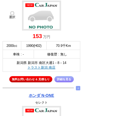
NEW
選択
153
万円
2000cc
1990(H02)
70.9千Km
車検 : -
修復歴 : 無し
新潟県 新潟市 南区大通1－8－14
トラスト新潟 南店
無料お問い合わせ & 見積もり
詳細を見る
∧
ホンダ N-ONE
セレクト
NEW