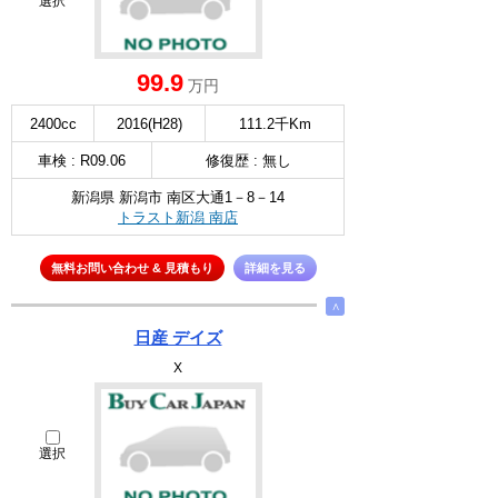
選択
99.9
万円
2400cc
2016(H28)
111.2千Km
車検 : R09.06
修復歴 : 無し
新潟県 新潟市 南区大通1－8－14
トラスト新潟 南店
無料お問い合わせ & 見積もり
詳細を見る
∧
日産 デイズ
X
選択