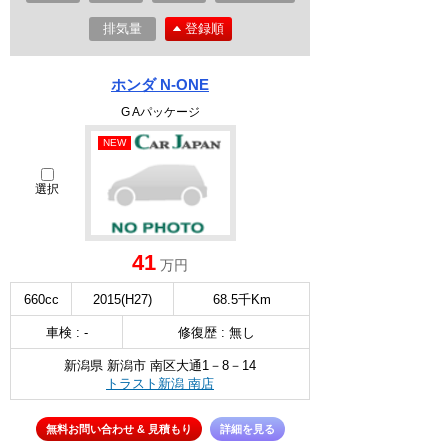
排気量
登録順
ホンダ N-ONE
G Aパッケージ
NEW
選択
41
万円
660cc
2015(H27)
68.5千Km
車検 : -
修復歴 : 無し
新潟県 新潟市 南区大通1－8－14
トラスト新潟 南店
無料お問い合わせ & 見積もり
詳細を見る