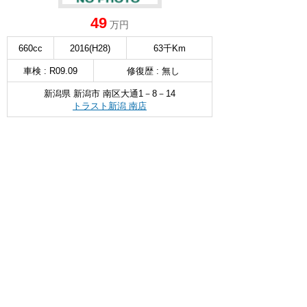
49
万円
660cc
2016(H28)
63千Km
車検 : R09.09
修復歴 : 無し
新潟県 新潟市 南区大通1－8－14
トラスト新潟 南店
無料お問い合わせ & 見積もり
詳細を見る
∧
ホンダ N-WGN
4WD G
選択
33
万円