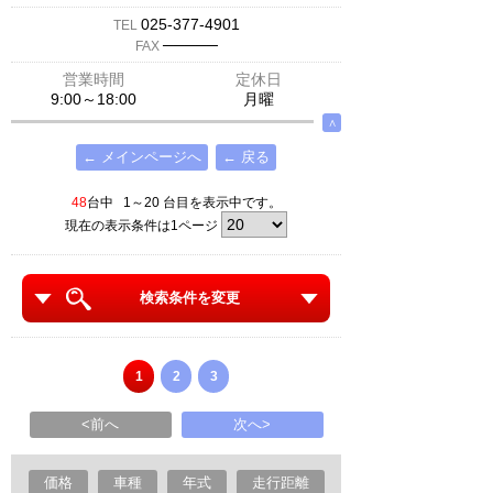
025-377-4901
TEL
─────
FAX
営業時間
定休日
9:00～18:00
月曜
∧
← メインページへ
← 戻る
48
台中 1～20 台目を表示中です。
現在の表示条件は1ページ
検索条件を変更
1
2
3
<前へ
次へ>
価格
車種
年式
走行距離