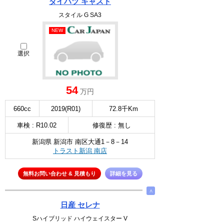
ダイハツ キャスト
スタイル G SA3
NEW
選択
54
万円
660cc
2019(R01)
72.8千Km
車検 : R10.02
修復歴 : 無し
新潟県 新潟市 南区大通1－8－14
トラスト新潟 南店
無料お問い合わせ & 見積もり
詳細を見る
∧
日産 セレナ
Sハイブリッド ハイウェイスター V